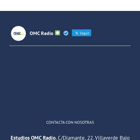
(Colombia)
OMC Radio
Seguir
OMC Radio
@omc_radio
·
26 Feb
He publicado un episodio en
@ivoox
:
"Cuña de radio del IES Villaverde
#podcast
1
2
Twitter
Cargar más
CONTACTA CON NOSOTRAS
Estudios OMC Radio.
C/Diamante, 22. Villaverde Bajo