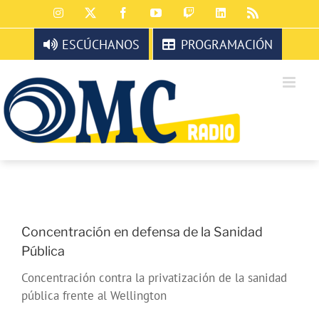
Saltar
Instagram
X
Facebook
YouTube
Twitch
LinkedIn
Rss
al
contenido
ESCÚCHANOS
PROGRAMACIÓN
Concentración en defensa de la Sanidad
Pública
Concentración contra la privatización de la sanidad
pública frente al Wellington