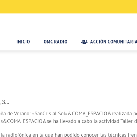
INICIO
OMC RADIO
ACCIÓN COMUNITARI
2,3…
aña de Verano: «SanCris al Sol»&COMA_ESPACIO&realizada por
ngeles&COMA_ESPACIO&se ha llevado a cabo la actividad Tal
ncia radiofónica en la que han podido conocer las técnicas 