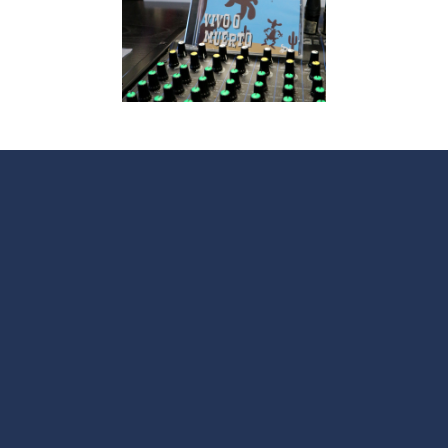
V
 La Jara