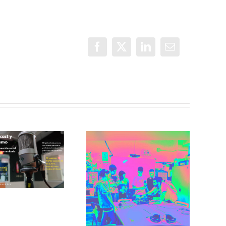
Facebook
X
LinkedIn
Correo
electrónico
Incorradio,
taller de
Recuerdos de
comunicación
San Cris desde
para jóvenes
CINESIA
del barrio de