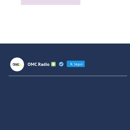
Futuros
rock
(Colombia)
OMC Radio
Seguir
OMC Radio
@omc_radio
·
26 Feb
He publicado un episodio en
@ivoox
:
"Cuña de radio del IES Villaverde
#podcast
1
2
Twitter
Cargar más