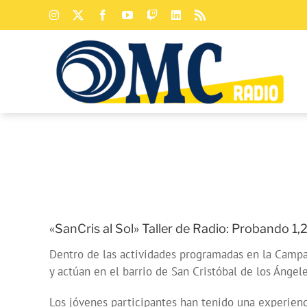
Saltar
Instagram
X
Facebook
YouTube
Twitch
LinkedIn
Rss
al
contenido
«SanCris al Sol» Taller de Radio: Probando 1,
Dentro de las actividades programadas en la Camp
y actúan en el barrio de San Cristóbal de los Á
Los jóvenes participantes han tenido una experie