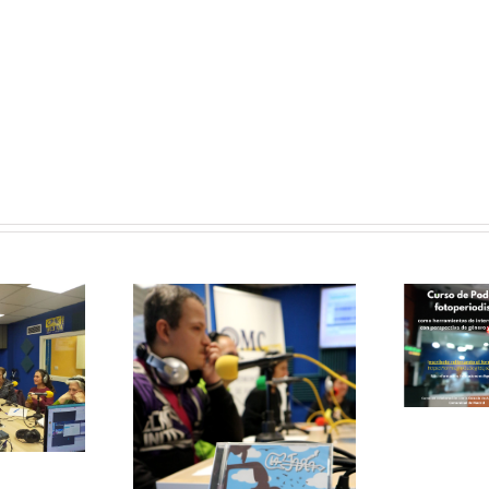
Curso de
Podcast y
Fotoperiodismo
como
herramientas
de
le papas
Intervención
ersa con
Social
grupo de