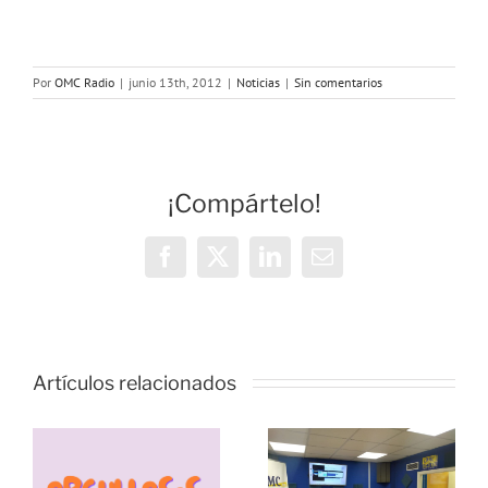
Por
OMC Radio
|
junio 13th, 2012
|
Noticias
|
Sin comentarios
¡Compártelo!
Facebook
X
LinkedIn
Correo
electrónico
Vivencias y
estrategias
Artículos relacionados
de
resiliencia
durante la