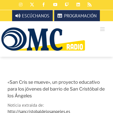
Saltar
Instagram
X
Facebook
YouTube
Twitch
LinkedIn
Rss
al
contenido
ESCÚCHANOS
PROGRAMACIÓN
«San Cris se mueve», un proyecto educativo
para los jóvenes del barrio de San Cristóbal de
los Ángeles
Noticia extraida de:
http://sancristobaldelosangeles.es