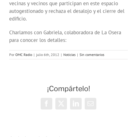
vecinas y vecinos que participan en este espacio
autogestionado y rechaza el desalojo y el cierre del
edificio.
Charlamos con Gabriela, colaboradora de La Osera
para conocer los detalles:
Por
OMC Radio
|
julio 6th, 2012
|
Noticias
|
Sin comentarios
¡Compártelo!
Facebook
X
LinkedIn
Correo
electrónico
Vivencias y
estrategias