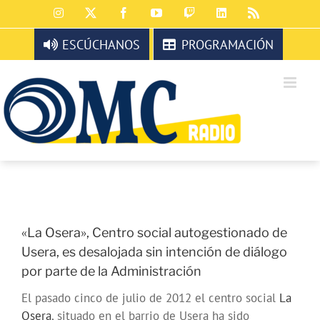
Saltar
Instagram
X
Facebook
YouTube
Twitch
LinkedIn
Rss
al
contenido
ESCÚCHANOS
PROGRAMACIÓN
«La Osera», Centro social autogestionado de
Usera, es desalojada sin intención de diálogo
por parte de la Administración
El pasado cinco de julio de 2012 el centro social
La
Osera
, situado en el barrio de Usera ha sido