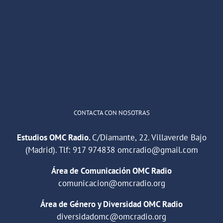
OMC Radio
@omc_radio
·
26 Feb
He publicado un episodio en
@ivoox
:
"Cuña de radio del IES Villaverde
#podcast
1
2
Twitter
Cargar más
CONTACTA CON NOSOTRAS
Estudios OMC Radio.
C/Diamante, 22. Villaverde Bajo
(Madrid). Tlf:
917 974838
omcradio@gmail.com
Área de Comunicación OMC Radio
comunicacion@omcradio.org
Área de Género y Diversidad OMC Radio
diversidadomc@omcradio.org