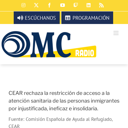
Saltar
Instagram
X
Facebook
YouTube
Twitch
LinkedIn
Rss
al
contenido
ESCÚCHANOS
PROGRAMACIÓN
CEAR rechaza la restricción de acceso a la
atención sanitaria de las personas inmigrantes
por injustificada, ineficaz e insolidaria.
Fuente: Comisión Española de Ayuda al Refugiado,
CEAR