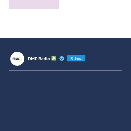
con el grupo
Villaverde y
de rock La
Forjando
Jara
Futuros
(Colombia)
OMC Radio
Seguir
OMC Radio
@omc_radio
·
26 Feb
He publicado un episodio en
@ivoox
:
"Cuña de radio del IES Villaverde
#podcast
1
2
Twitter
Cargar más