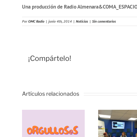
Una producción de Radio Almenara&COMA_ESPACI
Por
OMC Radio
|
junio 4th, 2014
|
Noticias
|
Sin comentarios
¡Compártelo!
Artículos relacionados
Vivencias y
estrategias de
resiliencia
durante la
pandemia, con