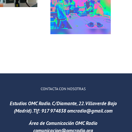
Recuerdos de
comunicación
San Cris desde
para jóvenes
CINESIA
del barrio de
illaverde Alto
CONTACTA CON NOSOTRAS
Estudios OMC Radio.
C/Diamante, 22. Villaverde Bajo
(Madrid). Tlf:
917 974838
omcradio@gmail.com
Área de Comunicación OMC Radio
comunicacion@omcradio.org