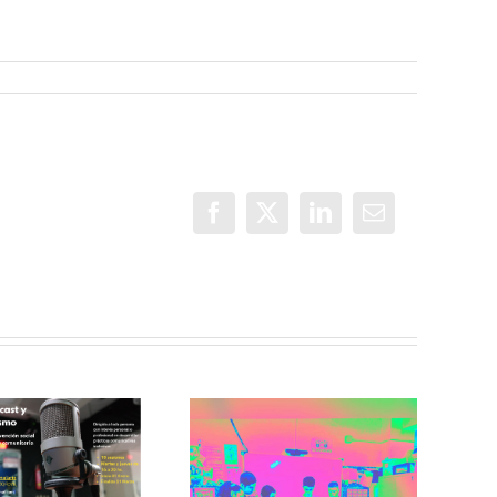
Facebook
X
LinkedIn
Correo
electrónico
Incorradio,
taller de