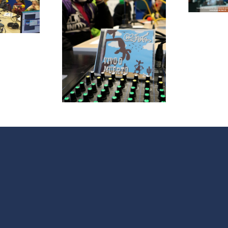
herramientas
de
le papas
Intervención
ersa con
Social
grupo de
V
 La Jara