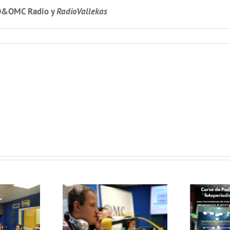
O&OMC Radio y
RadioVallekas
Curso de
Podcast y
Fotoperiodismo
como