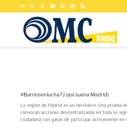
Saltar
Instagram
X
Facebook
YouTube
Twitch
LinkedIn
Rss
al
contenido
#Barriosenlucha7J (así suena Madrid)
La región de Madrid es un hervidero. Una prueba de 
convocan acciones descentralizadas en toda la región
ciudadana con ganas de participar activamente en 