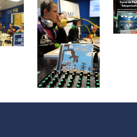
Podcast y
Fotoperiodismo
como
herramientas
de
le papas
Intervención
ersa con
Social
grupo de
V
 La Jara