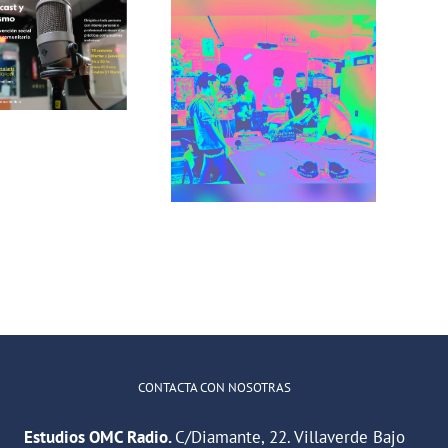
Incorradio,
taller de
Recuerdos de
comunicación
San Cris desde
para jóvenes
CINESIA
del barrio de
illaverde Alto
CONTACTA CON NOSOTRAS
Estudios OMC Radio.
C/Diamante, 22. Villaverde Bajo