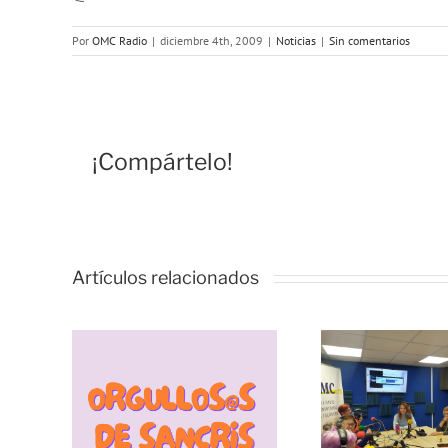
Por
OMC Radio
|
diciembre 4th, 2009
|
Noticias
|
Sin comentarios
¡Compártelo!
Artículos relacionados
Vivencias y
estrategias de
resiliencia
durante la
pandemia, con
s de
las Lideresas