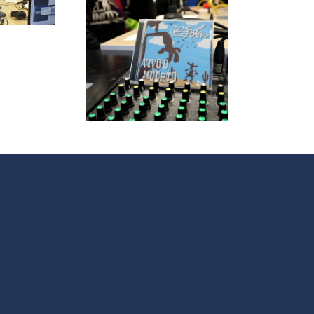
de
le papas
Intervención
ersa con
Social
grupo de
V
 La Jara