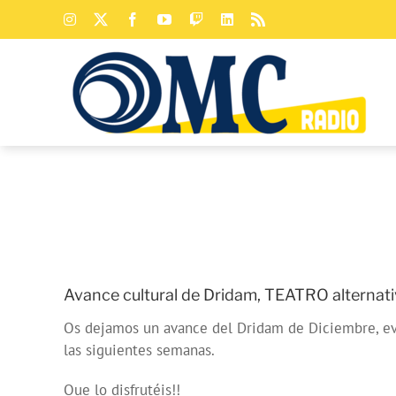
Saltar
Instagram
X
Facebook
YouTube
Twitch
LinkedIn
Rss
al
contenido
Avance cultural de Dridam, TEATRO alternat
Os dejamos un avance del Dridam de Diciembre, even
las siguientes semanas.
Que lo disfrutéis!!