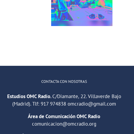
San Cris desde
para jóvenes
CINESIA
del barrio de
illaverde Alto
CONTACTA CON NOSOTRAS
Estudios OMC Radio.
C/Diamante, 22. Villaverde Bajo
(Madrid). Tlf:
917 974838
omcradio@gmail.com
Área de Comunicación OMC Radio
comunicacion@omcradio.org