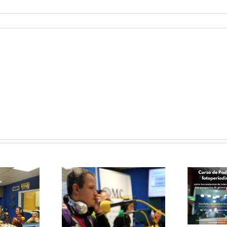
Curso de
Podcast y
Fotoperiodismo
como
herramientas