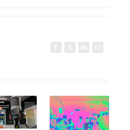
Facebook
X
LinkedIn
Correo
electrónico
Incorradio,
taller de
Recuerdos de
comunicación