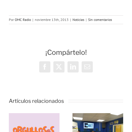
Por
OMC Radio
|
noviembre 13th, 2013
|
Noticias
|
Sin comentarios
¡Compártelo!
Facebook
X
LinkedIn
Correo
electrónico
Vivencias y
estrategias
Artículos relacionados
de
resiliencia
durante la
pandemia,