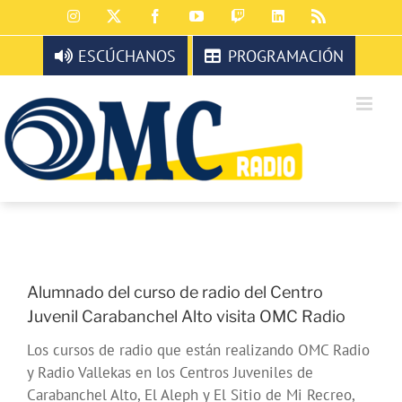
Saltar
Instagram
X
Facebook
YouTube
Twitch
LinkedIn
Rss
al
contenido
ESCÚCHANOS
PROGRAMACIÓN
Alumnado del curso de radio del Centro
Juvenil Carabanchel Alto visita OMC Radio
Los cursos de radio que están realizando OMC Radio
y Radio Vallekas en los Centros Juveniles de
Carabanchel Alto, El Aleph y El Sitio de Mi Recreo,