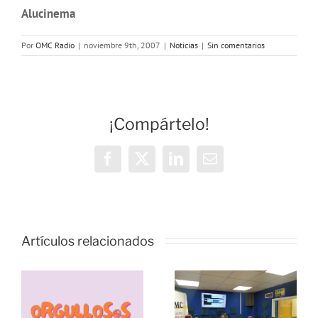
Alucinema
Por
OMC Radio
|
noviembre 9th, 2007
|
Noticias
|
Sin comentarios
¡Compártelo!
Facebook
X
LinkedIn
Correo
electrónico
Vivencias y
estrategias
Artículos relacionados
de
resiliencia
durante la
pandemia,
s