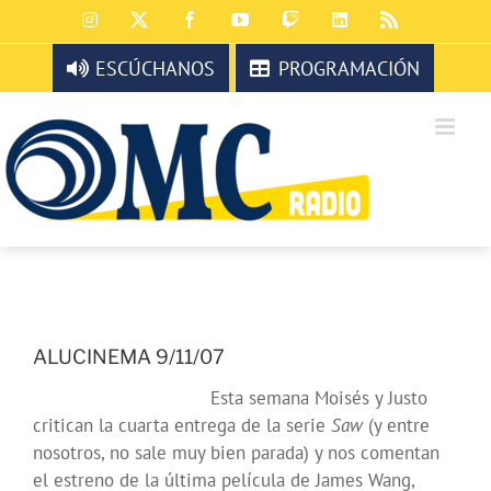
Saltar
Instagram
X
Facebook
YouTube
Twitch
LinkedIn
Rss
al
contenido
ESCÚCHANOS
PROGRAMACIÓN
ALUCINEMA 9/11/07
Esta semana Moisés y Justo
critican la cuarta entrega de la serie
Saw
(y entre
nosotros, no sale muy bien parada) y nos comentan
el estreno de la última película de James Wang,