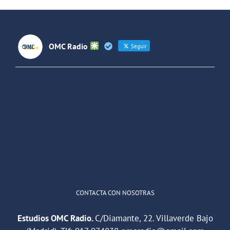
OMC Radio
Seguir
OMC Radio
@omc_radio
·
26 Feb
He publicado un episodio en
@ivoox
:
"Cuña de radio del IES Villaverde
#podcast
1
2
Twitter
Cargar más
CONTACTA CON NOSOTRAS
Estudios OMC Radio.
C/Diamante, 22. Villaverde Bajo