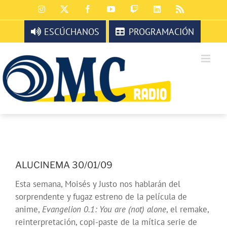
Saltar
Instagram
X
Facebook
YouTube
Twitch
LinkedIn
Rss
al
contenido
ESCÚCHANOS
PROGRAMACIÓN
ALUCINEMA 30/01/09
Esta semana, Moisés y Justo nos hablarán del
sorprendente y fugaz estreno de la película de
anime,
Evangelion 0.1: You are (not) alone
, el remake,
reinterpretación, copi-paste de la mítica serie de