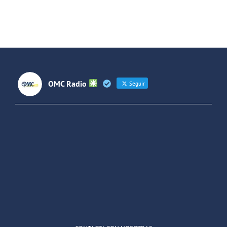
de rock La
Forjando
Jara
Futuros
(Colombia)
OMC Radio
Seguir
OMC Radio
@omc_radio
·
26 Feb
He publicado un episodio en
@ivoox
:
"Cuña de radio del IES Villaverde
#podcast
1
2
Twitter
Cargar más