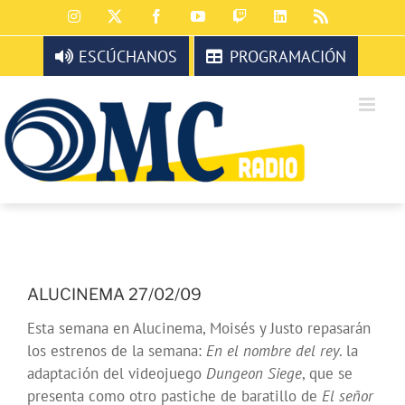
Saltar
Instagram
X
Facebook
YouTube
Twitch
LinkedIn
Rss
al
contenido
ESCÚCHANOS
PROGRAMACIÓN
ALUCINEMA 27/02/09
Esta semana en Alucinema, Moisés y Justo repasarán
los estrenos de la semana:
En el nombre del rey
. la
adaptación del videojuego
Dungeon Siege
, que se
presenta como otro pastiche de baratillo de
El señor