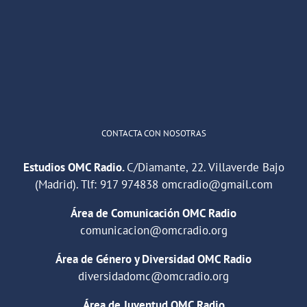
He publicado un episodio en
@ivoox
:
"Cuña de radio del IES Villaverde
#podcast
1
2
Twitter
Cargar más
CONTACTA CON NOSOTRAS
Estudios OMC Radio.
C/Diamante, 22. Villaverde Bajo
(Madrid). Tlf:
917 974838
omcradio@gmail.com
Área de Comunicación OMC Radio
comunicacion@omcradio.org
Área de Género y Diversidad OMC Radio
diversidadomc@omcradio.org
Área de Juventud OMC Radio