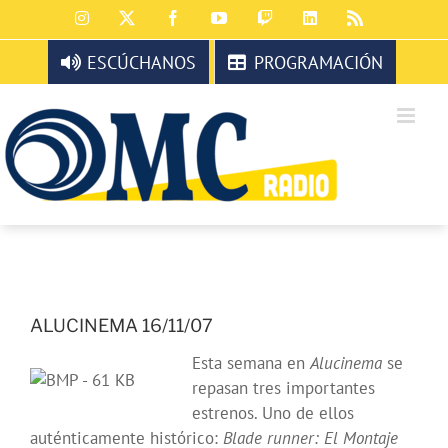
Saltar
Instagram
X
Facebook
YouTube
Twitch
LinkedIn
Rss
al
contenido
ESCÚCHANOS
PROGRAMACIÓN
ALUCINEMA 16/11/07
Esta semana en
Alucinema
se
repasan tres importantes
estrenos. Uno de ellos
auténticamente histórico:
Blade runner: El Montaje