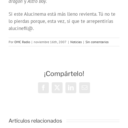
dragón
y
Astro Boy
.
Si este Alucinema está más lleno revienta. Tú no te
lo pierdas porque, esta vez, si que te arrepentirías
alucinefil@.
Por
OMC Radio
|
noviembre 16th, 2007
|
Noticias
|
Sin comentarios
¡Compártelo!
Facebook
X
LinkedIn
Correo
electrónico
Vivencias y
estrategias
Artículos relacionados
de