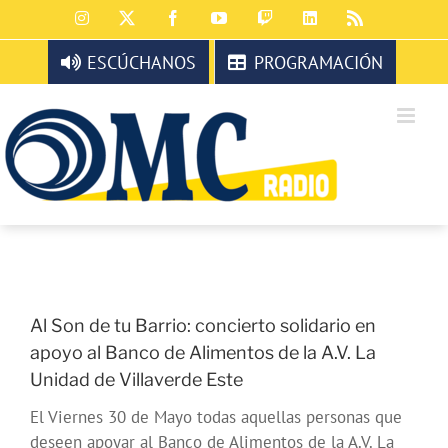
Saltar
Instagram
X
Facebook
YouTube
Twitch
LinkedIn
Rss
al
contenido
ESCÚCHANOS
PROGRAMACIÓN
Al Son de tu Barrio: concierto solidario en
apoyo al Banco de Alimentos de la A.V. La
Unidad de Villaverde Este
El Viernes 30 de Mayo todas aquellas personas que
deseen apoyar al Banco de Alimentos de la A.V. La