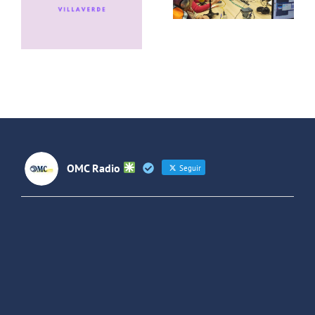
papas
Lideresas
conversa
de
con el grupo
Villaverde y
de rock La
Forjando
Jara
Futuros
(Colombia)
OMC Radio
Seguir
OMC Radio
@omc_radio
·
26 Feb
He publicado un episodio en
@ivoox
:
"Cuña de radio del IES Villaverde
#podcast
1
2
Twitter
Cargar más