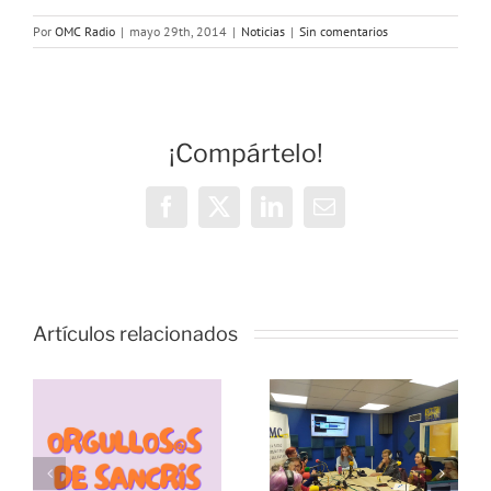
Por
OMC Radio
|
mayo 29th, 2014
|
Noticias
|
Sin comentarios
¡Compártelo!
Facebook
X
LinkedIn
Correo
electrónico
Vivencias y
estrategias
Artículos relacionados
de
resiliencia
durante la
pandemia,
s
Échale
con las
s