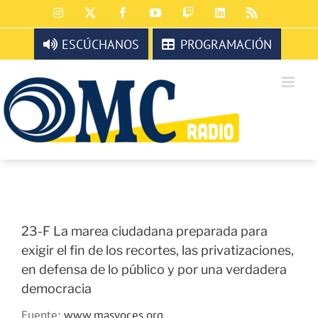
Saltar
Instagram
X
Facebook
YouTube
Twitch
LinkedIn
Rss
al
contenido
ESCÚCHANOS
PROGRAMACIÓN
23-F La marea ciudadana preparada para
exigir el fin de los recortes, las privatizaciones,
en defensa de lo público y por una verdadera
democracia
Fuente:
www.masvoces.org