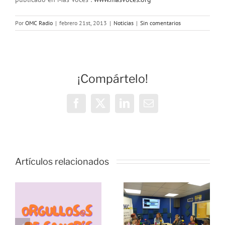
Por
OMC Radio
|
febrero 21st, 2013
|
Noticias
|
Sin comentarios
¡Compártelo!
Facebook
X
LinkedIn
Correo
electrónico
Vivencias y
estrategias
Artículos relacionados
de
resiliencia
durante la
pandemia,
s
Échale