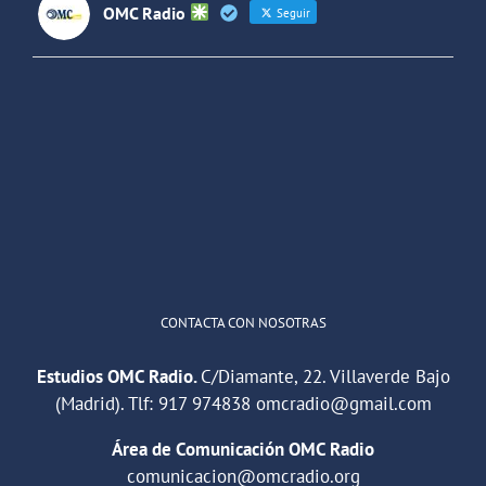
OMC Radio
Seguir
OMC Radio
@omc_radio
·
26 Feb
He publicado un episodio en
@ivoox
:
"Cuña de radio del IES Villaverde
#podcast
1
2
Twitter
Cargar más
CONTACTA CON NOSOTRAS
Estudios OMC Radio.
C/Diamante, 22. Villaverde Bajo
(Madrid). Tlf:
917 974838
omcradio@gmail.com
Área de Comunicación OMC Radio
comunicacion@omcradio.org