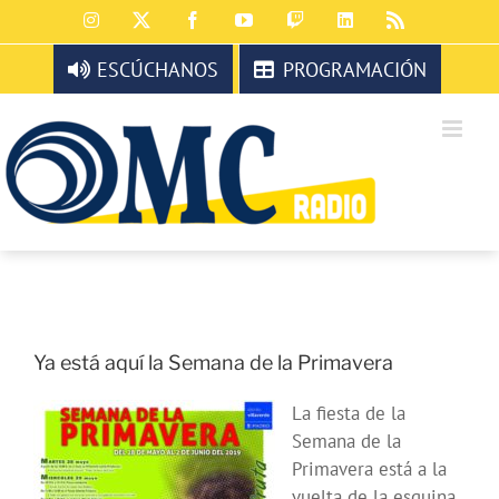
Saltar
Instagram
X
Facebook
YouTube
Twitch
LinkedIn
Rss
al
contenido
ESCÚCHANOS
PROGRAMACIÓN
Ya está aquí la Semana de la Primavera
La fiesta de la
Semana de la
Primavera está a la
vuelta de la esquina.