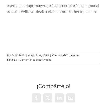
#semanadelaprimavera, #fiestabarrial #fiestacomunal
#barrio #villaverdealto #laincolora #albertopalacios
Por
OMC Radio
|
mayo 21st, 2019
|
ComunicaT-Villaverde
,
en
Noticias
|
Comentarios desactivados
Ya
está
aquí
la
Semana
¡Compártelo!
de
la
Primavera
Facebook
X
LinkedIn
Correo
electrónico