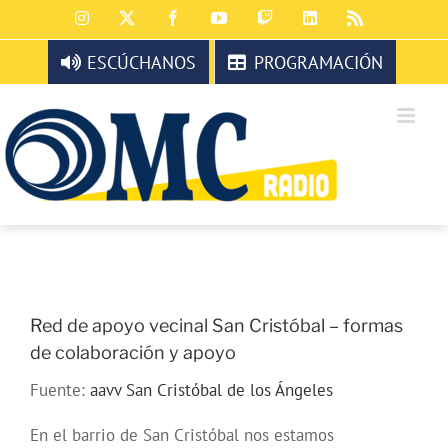
Saltar
Instagram
X
Facebook
YouTube
Twitch
LinkedIn
Rss
al
contenido
ESCÚCHANOS
PROGRAMACIÓN
Red de apoyo vecinal San Cristóbal – formas
de colaboración y apoyo
Fuente:
aavv San Cristóbal de los Ángeles
En el barrio de San Cristóbal nos estamos