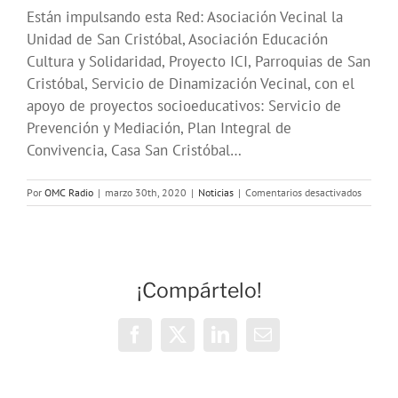
Están impulsando esta Red: Asociación Vecinal la
Unidad de San Cristóbal, Asociación Educación
Cultura y Solidaridad, Proyecto ICI, Parroquias de San
Cristóbal, Servicio de Dinamización Vecinal, con el
apoyo de proyectos socioeducativos: Servicio de
Prevención y Mediación, Plan Integral de
Convivencia, Casa San Cristóbal…
en
Por
OMC Radio
|
marzo 30th, 2020
|
Noticias
|
Comentarios desactivados
Red
de
apoyo
vecinal
San
¡Compártelo!
Cristóba
–
formas
de
Facebook
X
LinkedIn
Correo
colabor
electrónico
y
apoyo