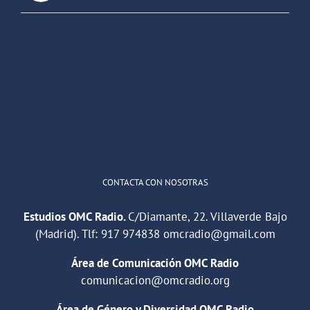
OMC Radio
@omc_radio
·
26 Feb
He publicado un episodio en
@ivoox
:
"Cuña de radio del IES Villaverde
#podcast
1
2
Twitter
Cargar más
CONTACTA CON NOSOTRAS
Estudios OMC Radio.
C/Diamante, 22. Villaverde Bajo
(Madrid). Tlf:
917 974838
omcradio@gmail.com
Área de Comunicación OMC Radio
comunicacion@omcradio.org
Área de Género y Diversidad OMC Radio