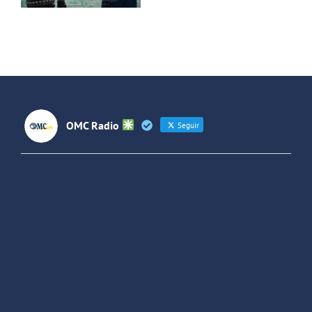
OMC Radio
Seguir
OMC Radio
@omc_radio
·
26 Feb
He publicado un episodio en
@ivoox
:
"Cuña de radio del IES Villaverde
#podcast
1
2
Twitter
Cargar más