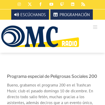
Saltar
Instagram
X
Facebook
YouTube
Twitch
LinkedIn
Rss
al
contenido
ESCÚCHANOS
PROGRAMACIÓN
Programa especial de Peligrosas Sociales 200
Bueno, grabamos el programa 200 en el Trashcan
Music club el pasado domingo 10 de dicembre. En
directo todo salio fetén, muchas gracias a los
asistentes, además deciros que a un evento único,