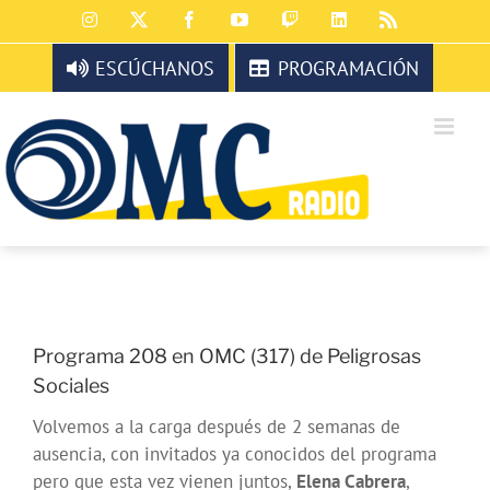
Saltar
Instagram
X
Facebook
YouTube
Twitch
LinkedIn
Rss
al
contenido
ESCÚCHANOS
PROGRAMACIÓN
Programa 208 en OMC (317) de Peligrosas
Sociales
Volvemos a la carga después de 2 semanas de
ausencia, con invitados ya conocidos del programa
pero que esta vez vienen juntos,
Elena Cabrera
,