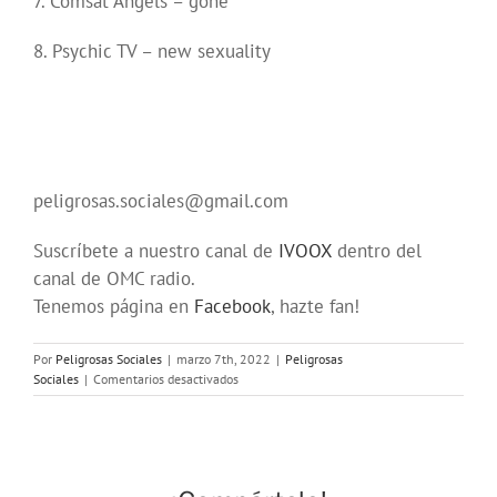
7. Comsat Angels – gone
8. Psychic TV – new sexuality
peligrosas.sociales@gmail.com
Suscríbete a nuestro canal de
IVOOX
dentro del
canal de OMC radio.
Tenemos página en
Facebook
, hazte fan!
Por
Peligrosas Sociales
|
marzo 7th, 2022
|
Peligrosas
en
Sociales
|
Comentarios desactivados
Programa
208
en
OMC
(317)