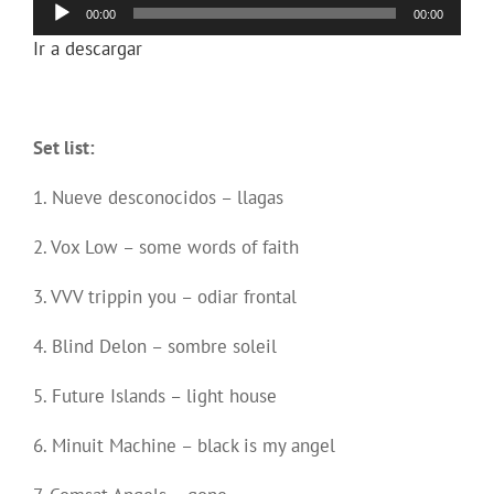
Reproductor
00:00
00:00
de
Ir a descargar
audio
Set list:
1. Nueve desconocidos – llagas
2. Vox Low – some words of faith
3. VVV trippin you – odiar frontal
4. Blind Delon – sombre soleil
5. Future Islands – light house
6. Minuit Machine – black is my angel