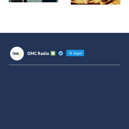
OMC Radio
Seguir
OMC Radio
@omc_radio
·
26 Feb
He publicado un episodio en
@ivoox
:
"Cuña de radio del IES Villaverde
#podcast
1
2
Twitter
Cargar más