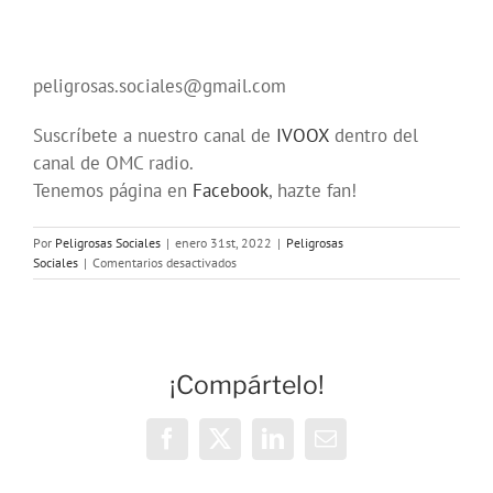
peligrosas.sociales@gmail.com
Suscríbete a nuestro canal de
IVOOX
dentro del
canal de OMC radio.
Tenemos página en
Facebook
, hazte fan!
Por
Peligrosas Sociales
|
enero 31st, 2022
|
Peligrosas
en
Sociales
|
Comentarios desactivados
Programa
206
en
OMC
(315)
¡Compártelo!
de
Peligrosas
Sociales
Facebook
X
LinkedIn
Correo
electrónico