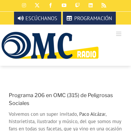
Saltar
Instagram
X
Facebook
YouTube
Twitch
LinkedIn
Rss
al
contenido
ESCÚCHANOS
PROGRAMACIÓN
Programa 206 en OMC (315) de Peligrosas
Sociales
Volvemos con un super invitado,
Paco Alcáza
r,
historietista, ilustrador y músico, del que somos muy
fans en todas sus facetas, que ya vino en una ocasión