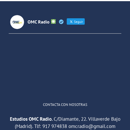
OMC Radio
Seguir
OMC Radio
@omc_radio
·
26 Feb
He publicado un episodio en
@ivoox
:
"Cuña de radio del IES Villaverde
#podcast
1
2
Twitter
Cargar más
CONTACTA CON NOSOTRAS
Estudios OMC Radio.
C/Diamante, 22. Villaverde Bajo
(Madrid). Tlf:
917 974838
omcradio@gmail.com