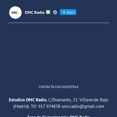
OMC Radio
Seguir
OMC Radio
@omc_radio
·
26 Feb
He publicado un episodio en
@ivoox
:
"Cuña de radio del IES Villaverde
#podcast
1
2
Twitter
Cargar más
CONTACTA CON NOSOTRAS
Estudios OMC Radio.
C/Diamante, 22. Villaverde Bajo
(Madrid). Tlf:
917 974838
omcradio@gmail.com