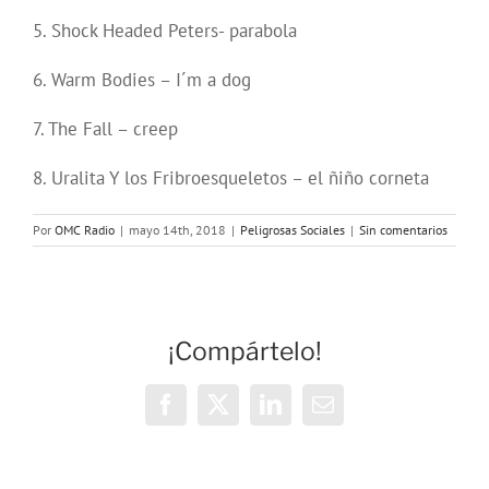
5. Shock Headed Peters- parabola
6. Warm Bodies – I´m a dog
7. The Fall – creep
8. Uralita Y los Fribroesqueletos – el ñiño corneta
Por
OMC Radio
|
mayo 14th, 2018
|
Peligrosas Sociales
|
Sin comentarios
¡Compártelo!
Facebook
X
LinkedIn
Correo
electrónico