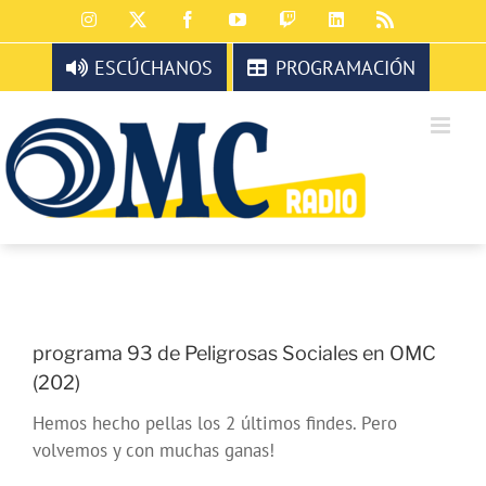
Saltar
Instagram
X
Facebook
YouTube
Twitch
LinkedIn
Rss
al
contenido
ESCÚCHANOS
PROGRAMACIÓN
programa 93 de Peligrosas Sociales en OMC
(202)
Hemos hecho pellas los 2 últimos findes. Pero
volvemos y con muchas ganas!