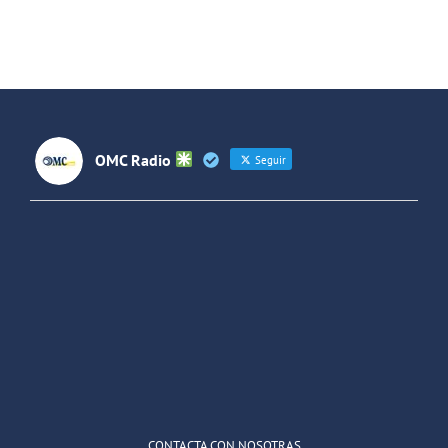
OMC Radio
Seguir
OMC Radio
@omc_radio
·
26 Feb
He publicado un episodio en
@ivoox
:
"Cuña de radio del IES Villaverde
#podcast
1
2
Twitter
Cargar más
CONTACTA CON NOSOTRAS