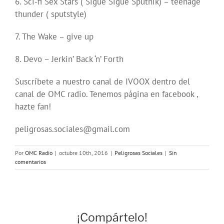
6. Sci-fi Sex Stars ( Sigue Sigue Sputnik) – teenage
thunder ( sputstyle)
7. The Wake – give up
8. Devo – Jerkin’ Back ‘n’ Forth
Suscríbete a nuestro canal de IVOOX dentro del
canal de OMC radio. Tenemos página en facebook ,
hazte fan!
peligrosas.sociales@gmail.com
Por
OMC Radio
|
octubre 10th, 2016
|
Peligrosas Sociales
|
Sin
comentarios
¡Compártelo!