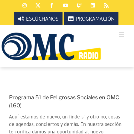
Saltar
Instagram
X
Facebook
YouTube
Twitch
LinkedIn
Rss
al
contenido
ESCÚCHANOS
PROGRAMACIÓN
Programa 51 de Peligrosas Sociales en OMC
(160)
Aquí estamos de nuevo, un finde si y otro no, cosas
de agendas, conciertos y demás. En nuestra sección
terrorifica damos una oportunidad al nuevo