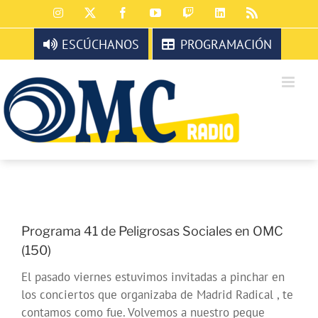
Saltar
Instagram
X
Facebook
YouTube
Twitch
LinkedIn
Rss
al
contenido
ESCÚCHANOS
PROGRAMACIÓN
Programa 41 de Peligrosas Sociales en OMC
(150)
El pasado viernes estuvimos invitadas a pinchar en
los conciertos que organizaba de Madrid Radical , te
contamos como fue. Volvemos a nuestro peque