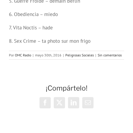
5. Guerre Froide – demain Berlin
6. Obediencia – miedo
7. Vita Noctis – hade
8. Sex Crime – ta photo sur mon frigo
Por
OMC Radio
|
mayo 30th, 2016
|
Peligrosas Sociales
|
Sin comentarios
¡Compártelo!
Facebook
X
LinkedIn
Correo
electrónico