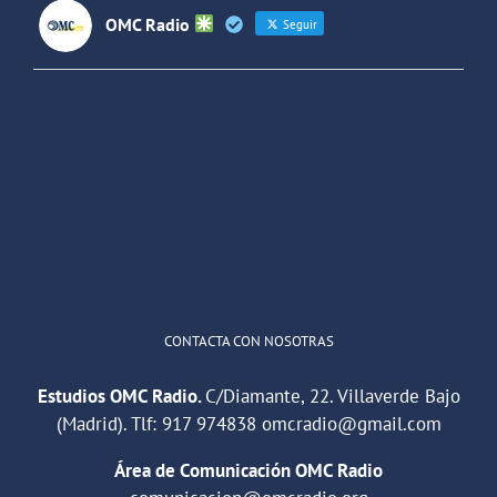
OMC Radio
Seguir
OMC Radio
@omc_radio
·
26 Feb
He publicado un episodio en
@ivoox
:
"Cuña de radio del IES Villaverde
#podcast
1
2
Twitter
Cargar más
CONTACTA CON NOSOTRAS
Estudios OMC Radio.
C/Diamante, 22. Villaverde Bajo
(Madrid). Tlf:
917 974838
omcradio@gmail.com
Área de Comunicación OMC Radio