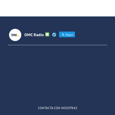
OMC Radio
Seguir
OMC Radio
@omc_radio
·
26 Feb
He publicado un episodio en
@ivoox
:
"Cuña de radio del IES Villaverde
#podcast
1
2
Twitter
Cargar más
CONTACTA CON NOSOTRAS