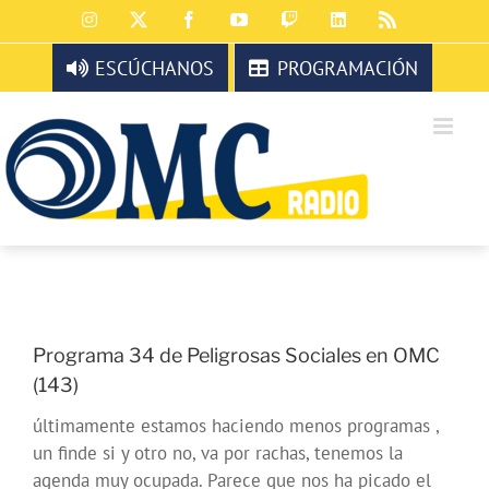
Saltar
Instagram
X
Facebook
YouTube
Twitch
LinkedIn
Rss
al
contenido
ESCÚCHANOS
PROGRAMACIÓN
Programa 34 de Peligrosas Sociales en OMC
(143)
últimamente estamos haciendo menos programas ,
un finde si y otro no, va por rachas, tenemos la
agenda muy ocupada. Parece que nos ha picado el