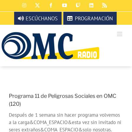
Saltar
Instagram
X
Facebook
YouTube
Twitch
LinkedIn
Rss
al
contenido
ESCÚCHANOS
PROGRAMACIÓN
Programa 11 de Peligrosas Sociales en OMC
(120)
Después de 1 semana sin hacer programa volvemos
a la carga&COMA_ESPACIO&esta vez sin invitado ni
seres extraños&COMA_ESPACIO&solo nosotras.