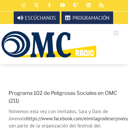
Saltar
Instagram
X
Facebook
YouTube
Twitch
LinkedIn
Rss
al
contenido
ESCÚCHANOS
PROGRAMACIÓN
Programa 102 de Peligrosas Sociales en OMC
(211)
Volvemos esta vez con invitados, Sara y Dani de
Jovenalia
https://www.facebook.com/elmilagrodeserjoven
son parte de la organización del festival del