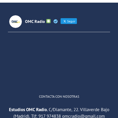
OMC Radio
Seguir
OMC Radio
@omc_radio
·
26 Feb
He publicado un episodio en
@ivoox
:
"Cuña de radio del IES Villaverde
#podcast
1
2
Twitter
Cargar más
CONTACTA CON NOSOTRAS
Estudios OMC Radio.
C/Diamante, 22. Villaverde Bajo
(Madrid). Tlf:
917 974838
omcradio@gmail.com