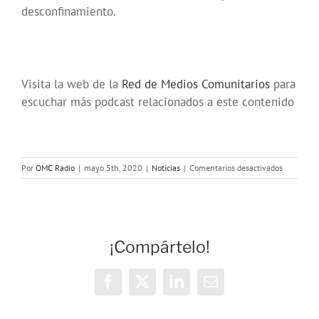
desconfinamiento.
Visita la web de la
Red de Medios Comunitarios
para
escuchar más podcast relacionados a este contenido
en
Por
OMC Radio
|
mayo 5th, 2020
|
Noticias
|
Comentarios desactivados
La
niñez
sale,
6
semanas
¡Compártelo!
después
Facebook
X
LinkedIn
Correo
electrónico