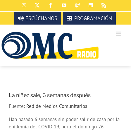
Saltar
Instagram
X
Facebook
YouTube
Twitch
LinkedIn
Rss
al
contenido
ESCÚCHANOS
PROGRAMACIÓN
La niñez sale, 6 semanas después
Fuente:
Red de Medios Comunitarios
Han pasado 6 semanas sin poder salir de casa por la
epidemia del COVID 19, pero el domingo 26