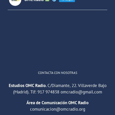
OMC Radio
@omc_radio
·
26 Feb
He publicado un episodio en
@ivoox
:
"Cuña de radio del IES Villaverde
#podcast
1
2
Twitter
Cargar más
CONTACTA CON NOSOTRAS
Estudios OMC Radio.
C/Diamante, 22. Villaverde Bajo
(Madrid). Tlf:
917 974838
omcradio@gmail.com
Área de Comunicación OMC Radio
comunicacion@omcradio.org