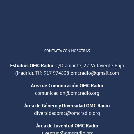
"Cuña de radio del IES Villaverde
#podcast
1
2
Twitter
Cargar más
CONTACTA CON NOSOTRAS
Estudios OMC Radio.
C/Diamante, 22. Villaverde Bajo
(Madrid). Tlf:
917 974838
omcradio@gmail.com
Área de Comunicación OMC Radio
comunicacion@omcradio.org
Área de Género y Diversidad OMC Radio
diversidadomc@omcradio.org
Área de Juventud OMC Radio
juventud@omcradio.org