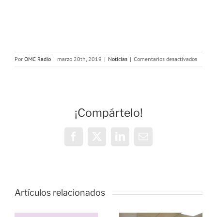
en
Por
OMC Radio
|
marzo 20th, 2019
|
Noticias
|
Comentarios desactivados
Especial
8M
y
feminis
grupo
¡Compártelo!
promoto
de
jóvenes
de
Facebook
X
LinkedIn
Correo
Villaver
electrónico
Vivencias y
estrategias
Artículos relacionados
de
resiliencia