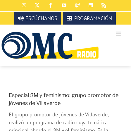
Saltar
Instagram
X
Facebook
YouTube
Twitch
LinkedIn
Rss
al
contenido
ESCÚCHANOS
PROGRAMACIÓN
Especial 8M y feminismo: grupo promotor de
jóvenes de Villaverde
El grupo promotor de jóvenes de Villaverde,
realizó un programa de radio cuya temática
principal abordó el 8M y el feminismo. Es la