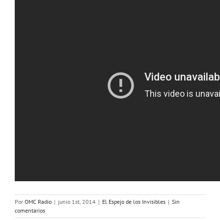
Por
OMC Radio
|
junio 1st, 2014
|
El Espejo de los Invisibles
|
Sin
comentarios