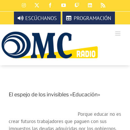
Saltar
Instagram
X
Facebook
YouTube
Twitch
LinkedIn
Rss
al
contenido
ESCÚCHANOS
PROGRAMACIÓN
El espejo de los invisibles «Educación»
Porque educar no es
crear futuros trabajadores que paguen con sus
impuestos las deudas adquiridas por los gobiernos.