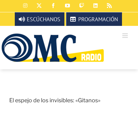
Saltar
Instagram
X
Facebook
YouTube
Twitch
LinkedIn
Rss
al
contenido
ESCÚCHANOS
PROGRAMACIÓN
El espejo de los invisibles: «Gitanos»