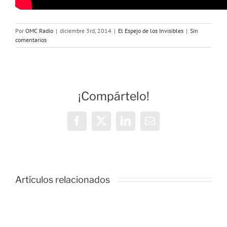
Por
OMC Radio
|
diciembre 3rd, 2014
|
El Espejo de los Invisibles
|
Sin
comentarios
¡Compártelo!
Facebook
X
LinkedIn
Correo
electrónico
Artículos relacionados
el
El
espejo
espejo