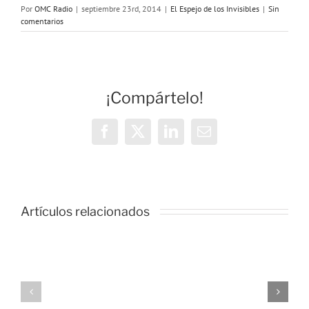
Por
OMC Radio
|
septiembre 23rd, 2014
|
El Espejo de los Invisibles
|
Sin
comentarios
¡Compártelo!
Facebook
X
LinkedIn
Correo
electrónico
Artículos relacionados
el
El
espejo
espejo
de
de
los