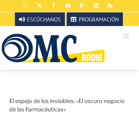
Saltar
Instagram
X
Facebook
YouTube
Twitch
LinkedIn
Rss
al
contenido
ESCÚCHANOS
PROGRAMACIÓN
El espejo de los invisibles: «El oscuro negocio
de las Farmacéuticas»