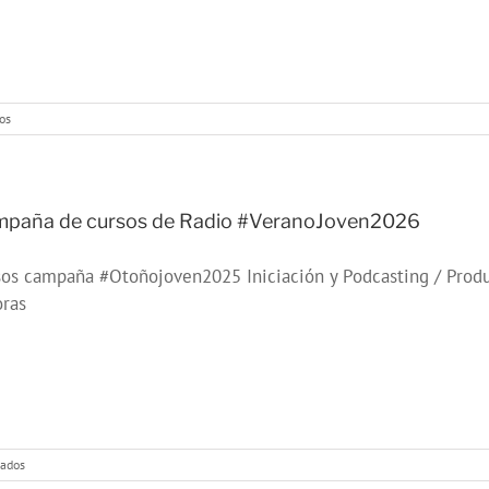
en
os
Campaña
de
cursos
de
Radio
paña de cursos de Radio #VeranoJoven2026
#OtoñoJoven2026
os campaña #Otoñojoven2025 Iniciación y Podcasting / Produ
oras
en
vados
Campaña