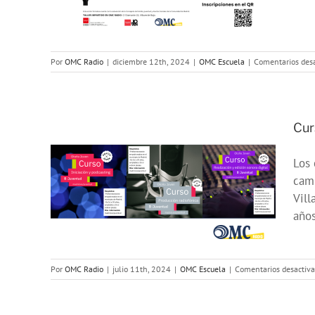
taria
Por
OMC Radio
|
diciembre 12th, 2024
|
OMC Escuela
|
Comentarios des
Cur
Los
de
camp
Vill
4
años
Por
OMC Radio
|
julio 11th, 2024
|
OMC Escuela
|
Comentarios desactiv