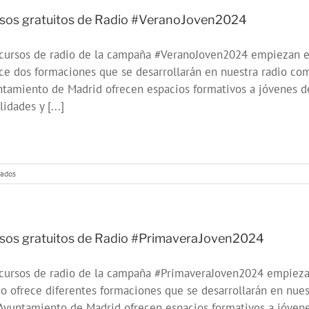
Radio
#OtoñoJoven2024
sos gratuitos de Radio #VeranoJoven2024
 cursos de radio de la campaña #VeranoJoven2024 empiezan e
ce dos formaciones que se desarrollarán en nuestra radio com
tamiento de Madrid ofrecen espacios formativos a jóvenes de
lidades y [...]
en
vados
Cursos
gratuitos
de
Radio
#VeranoJoven2024
sos gratuitos de Radio #PrimaveraJoven2024
 cursos de radio de la campaña #PrimaveraJoven2024 empiez
o ofrece diferentes formaciones que se desarrollarán en nues
Ayuntamiento de Madrid ofrecen espacios formativos a jóvene