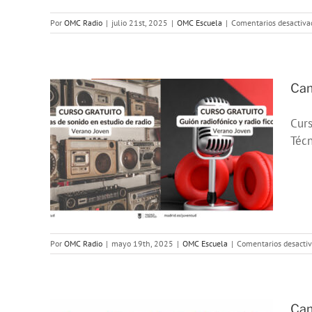
Por
OMC Radio
|
julio 21st, 2025
|
OMC Escuela
|
Comentarios desactiva
Cam
Curs
 de
Técn
25
Por
OMC Radio
|
mayo 19th, 2025
|
OMC Escuela
|
Comentarios desacti
Cam