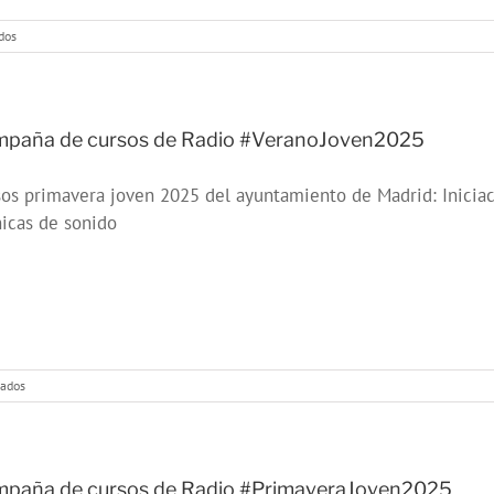
en
dos
Campaña
de
cursos
de
Radio
paña de cursos de Radio #VeranoJoven2025
#OtoñoJoven2025
os primavera joven 2025 del ayuntamiento de Madrid: Iniciaci
icas de sonido
en
vados
Campaña
de
cursos
de
Radio
paña de cursos de Radio #PrimaveraJoven2025