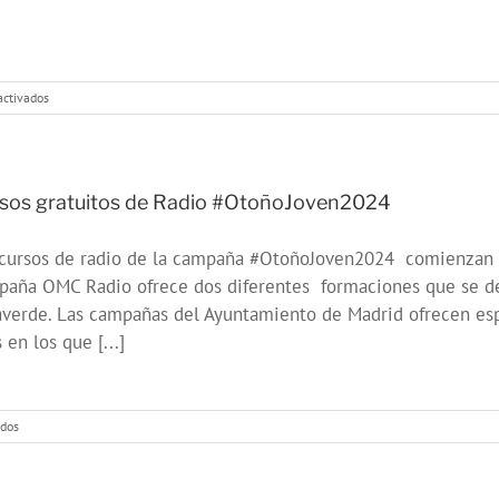
en
activados
Taller
gratuito
El
podcast
como
sos gratuitos de Radio #OtoñoJoven2024
herramienta
de
 cursos de radio de la campaña #OtoñoJoven2024 comienzan 
intervención
comunitaria
aña OMC Radio ofrece dos diferentes formaciones que se des
averde. Las campañas del Ayuntamiento de Madrid ofrecen esp
 en los que [...]
en
ados
Cursos
gratuitos
de