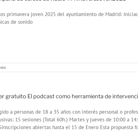
#VeranoJoven2025
os primavera joven 2025 del ayuntamiento de Madrid: Iniciaci
icas de sonido
en
ados
Campaña
de
cursos
de
Radio
ler gratuito El podcast como herramienta de intervenc
#PrimaveraJoven2025
gido a personas de 18 a 35 años con interés personal o profes
usivas: 15 sesiones (Total 60h.) Martes y jueves de 10:00 a 1
Inscripciones abiertas hasta el 15 de Enero Esta propuesta fo