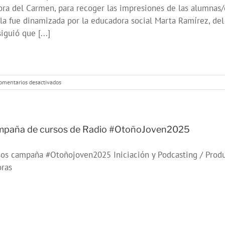
ra del Carmen, para recoger las impresiones de las alumnas/
la fue dinamizada por la educadora social Marta Ramírez, de
iguió que [...]
en
omentarios desactivados
JORNADA
PARA
CONCIENCIAR
A
LA
paña de cursos de Radio #OtoñoJoven2025
JUVENTUD
EN
os campaña #Otoñojoven2025 Iniciación y Podcasting / Produ
LOS
RIESGOS
oras
DEL
CONSUMO