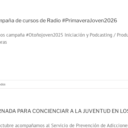
de
cursos
de
Radio
paña de cursos de Radio #PrimaveraJoven2026
#VeranoJoven2026
os campaña #Otoñojoven2025 Iniciación y Podcasting / Produ
oras
en
ados
Campaña
de
cursos
de
Radio
RNADA PARA CONCIENCIAR A LA JUVENTUD EN L
#PrimaveraJoven2026
ctubre acompañamos al Servicio de Prevención de Adicciones 