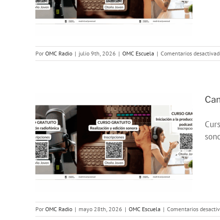
6
Por
OMC Radio
|
julio 9th, 2026
|
OMC Escuela
|
Comentarios desactivad
Cam
Curs
 de
son
26
Por
OMC Radio
|
mayo 28th, 2026
|
OMC Escuela
|
Comentarios desacti