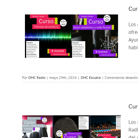
Cur
Los
de
ofre
Ayun
24
habi
Por
OMC Radio
|
mayo 29th, 2024
|
OMC Escuela
|
Comentarios desacti
Cur
Los
de
Radi
del 