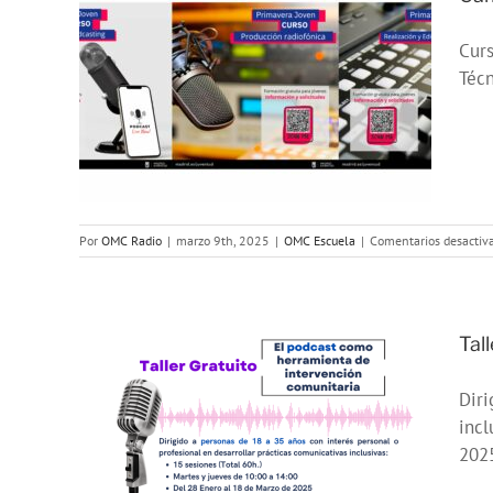
Curs
 de
Técn
025
Por
OMC Radio
|
marzo 9th, 2025
|
OMC Escuela
|
Comentarios desactiv
Tal
Diri
l
incl
2025