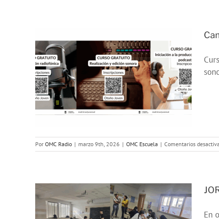
Cam
Curs
 de
son
026
Por
OMC Radio
|
marzo 9th, 2026
|
OMC Escuela
|
Comentarios desactiv
JO
A
En o