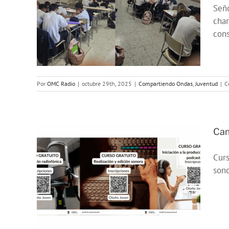
LA
Seño
OS
char
cons
Por
OMC Radio
|
octubre 29th, 2025
|
Compartiendo Ondas
,
Juventud
|
C
Cam
Curs
 de
son
5