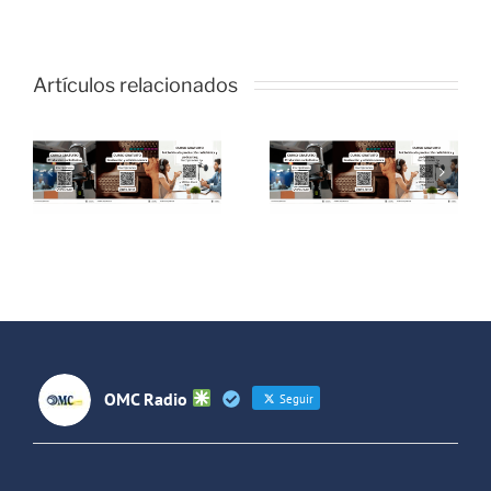
Artículos relacionados
Campaña
Campaña
de cursos
de cursos
de Radio
de Radio
en2026
#VeranoJoven2026
#Primavera
OMC Radio
Seguir
OMC Radio
@omc_radio
·
26 Feb