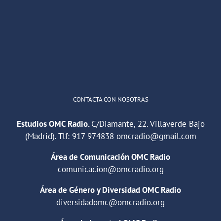
He publicado un episodio en
@ivoox
:
"Cuña de radio del IES Villaverde
#podcast
1
2
Twitter
Cargar más
CONTACTA CON NOSOTRAS
Estudios OMC Radio.
C/Diamante, 22. Villaverde Bajo
(Madrid). Tlf:
917 974838
omcradio@gmail.com
Área de Comunicación OMC Radio
comunicacion@omcradio.org
Área de Género y Diversidad OMC Radio
diversidadomc@omcradio.org