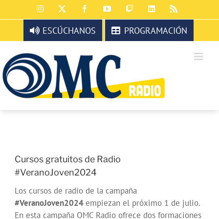
Saltar
Instagram
X
Facebook
YouTube
Twitch
LinkedIn
Rss
al
contenido
ESCÚCHANOS
PROGRAMACIÓN
Cursos gratuitos de Radio
#VeranoJoven2024
Los cursos de radio de la campaña
#VeranoJoven2024
empiezan el
próximo 1 de julio.
En esta campaña OMC Radio
ofrece dos
formaciones