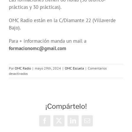
prácticas y 30 prácticas).
OMC Radio están en la C/Diamante 22 (Villaverde
Bajo).
Para + información manda un mail a
formacionomc@gmail.com
Por
OMC Radio
|
mayo 29th, 2024
|
OMC Escuela
|
Comentarios
en
desactivados
Cursos
gratuitos
de
Radio
#VeranoJoven2024
¡Compártelo!
Facebook
X
LinkedIn
Correo
electrónico