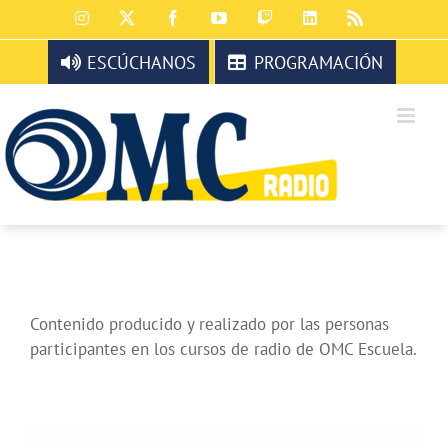
Saltar
Instagram
X
Facebook
YouTube
Twitch
LinkedIn
Rss
al
contenido
ESCÚCHANOS
PROGRAMACIÓN
Contenido producido y realizado por las personas
participantes en los cursos de radio de OMC Escuela.