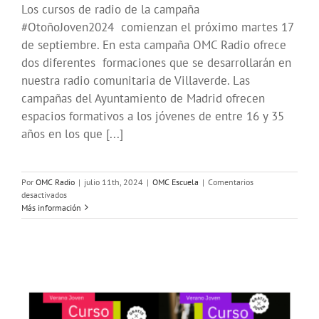
Los cursos de radio de la campaña
#OtoñoJoven2024 comienzan el próximo martes 17
de septiembre. En esta campaña OMC Radio ofrece
dos diferentes formaciones que se desarrollarán en
nuestra radio comunitaria de Villaverde. Las
campañas del Ayuntamiento de Madrid ofrecen
espacios formativos a los jóvenes de entre 16 y 35
años en los que [...]
Por
OMC Radio
|
julio 11th, 2024
|
OMC Escuela
|
Comentarios
en
desactivados
Cursos
Más información
gratuitos
de
Radio
#OtoñoJoven2024