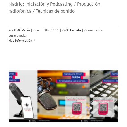
Madrid: Iniciación y Podcasting / Producción
radiofónica / Técnicas de sonido
Por
OMC Radio
|
mayo 19th, 2025
|
OMC Escuela
|
Comentarios
en
desactivados
Campaña
Más información
de
cursos
de
Radio
#VeranoJoven2025