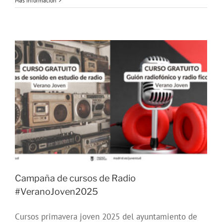
Más información
de
cursos
de
Radio
#OtoñoJoven2025
Campaña de cursos de Radio
#VeranoJoven2025
Cursos primavera joven 2025 del ayuntamiento de