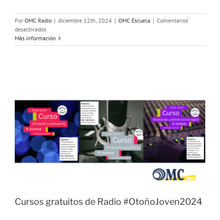
Por
OMC Radio
|
diciembre 12th, 2024
|
OMC Escuela
|
Comentarios
en
desactivados
Taller
Más información
gratuito
El
podcast
como
herramienta
de
intervención
comunitaria
Cursos gratuitos de Radio #OtoñoJoven2024