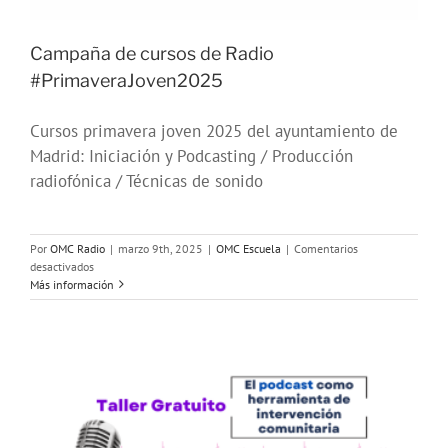
Campaña de cursos de Radio
#PrimaveraJoven2025
Cursos primavera joven 2025 del ayuntamiento de
Madrid: Iniciación y Podcasting / Producción
radiofónica / Técnicas de sonido
Por
OMC Radio
|
marzo 9th, 2025
|
OMC Escuela
|
Comentarios
en
desactivados
Campaña
Más información
de
cursos
de
Radio
#PrimaveraJoven2025