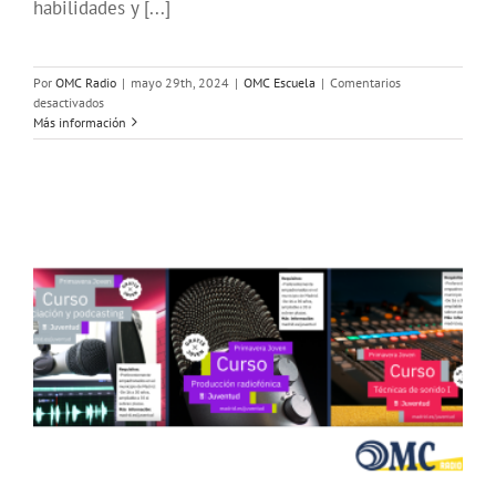
habilidades y [...]
Por
OMC Radio
|
mayo 29th, 2024
|
OMC Escuela
|
Comentarios
en
desactivados
Cursos
Más información
gratuitos
de
Radio
#VeranoJoven2024