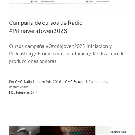
Campaña de cursos de Radio
#PrimaveraJoven2026
Cursos campaña #Otoñojoven2025 Iniciación y
Podcasting / Producción radiofónica / Realización de
producciones sonoras
Por
OMC Radio
|
marzo 9th, 2026
|
OMC Escuela
|
Comentarios
en
desactivados
Campaña
Más información
de
cursos
de
Radio
#PrimaveraJoven2026