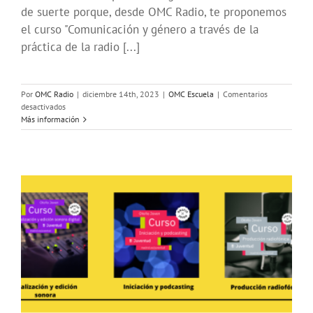
de suerte porque, desde OMC Radio, te proponemos
el curso "Comunicación y género a través de la
práctica de la radio [...]
Por
OMC Radio
|
diciembre 14th, 2023
|
OMC Escuela
|
Comentarios
en
desactivados
Taller
Más información
Comunicación
y
Género
a
través
de
la
Radio