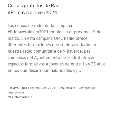
Cursos gratuitos de Radio
#PrimaveraJoven2024
Los cursos de radio de la campaña
#PrimaveraJoven2024 empiezan el próximo 19 de
marzo. En esta campaña OMC Radio ofrece
diferentes formaciones que se desarrollarán en
nuestra radio comunitaria de Villaverde. Las
campañas del Ayuntamiento de Madrid ofrecen
espacios formativos a jóvenes de entre 16 y 35 años
en los que desarrollan habilidades y [...]
Por
OMC Radio
|
febrero 13th, 2024
|
OMC Escuela
|
Comentarios
en
desactivados
Cursos
Más información
gratuitos
de
Radio