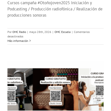
Cursos campaña #Otoñojoven2025 Iniciación y
Podcasting / Producción radiofónica / Realización de
producciones sonoras
Por
OMC Radio
|
mayo 28th, 2026
|
OMC Escuela
|
Comentarios
en
desactivados
Campaña
Más información
de
cursos
de
Radio
#VeranoJoven2026