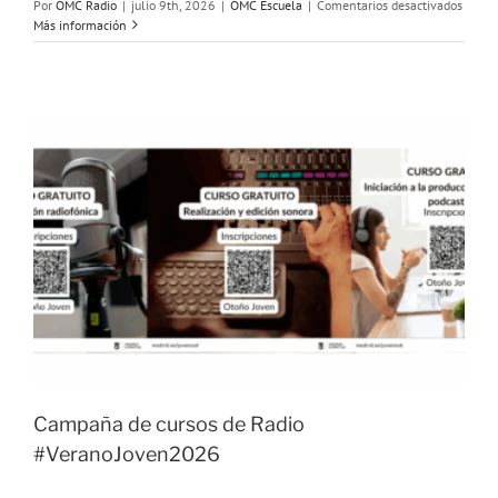
en
Por
OMC Radio
|
julio 9th, 2026
|
OMC Escuela
|
Comentarios desactivados
Camp
Más información
de
cursos
de
Radio
#Otoñ
Campaña de cursos de Radio
#VeranoJoven2026