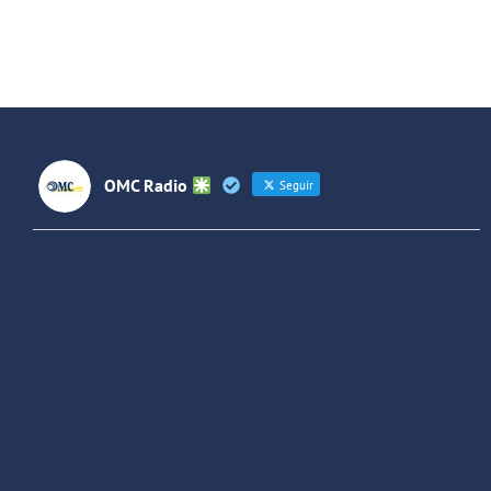
OMC Radio
Seguir
OMC Radio
@omc_radio
·
26 Feb
He publicado un episodio en
@ivoox
:
"Cuña de radio del IES Villaverde
#podcast
1
2
Twitter
Cargar más