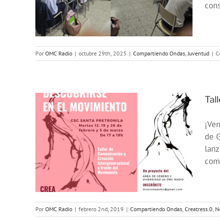
cons
Por
OMC Radio
|
octubre 29th, 2025
|
Compartiendo Ondas
,
Juventud
|
C
Tal
¡Ven
de 
n el
lanz
comp
cias
Por
OMC Radio
|
febrero 2nd, 2019
|
Compartiendo Ondas
,
Creatress.0
,
No