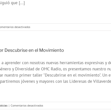
iguió que [...]
en
omentarios desactivados
JORNADA
PARA
CONCIENCIAR
A
LA
ler Descubrise en el Movimiento
JUVENTUD
EN
 a aprender con nosotras nuevas herramientas expresivas y d
LOS
RIESGOS
Género y Diversidad de OMC Radio, os presentamos nuestro n
DEL
ar nuestro primer taller "Descubrirse en el movimiento". Un 
CONSUMO
artiremos jóvenes y mayores con las Lideresas de Villaverde 
en
ticias
|
Comentarios desactivados
Taller