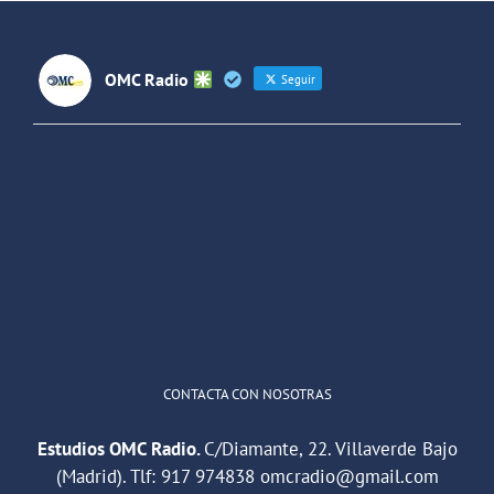
OMC Radio
Seguir
OMC Radio
@omc_radio
·
26 Feb
He publicado un episodio en
@ivoox
:
"Cuña de radio del IES Villaverde
#podcast
1
2
Twitter
Cargar más
CONTACTA CON NOSOTRAS
Estudios OMC Radio.
C/Diamante, 22. Villaverde Bajo
(Madrid). Tlf:
917 974838
omcradio@gmail.com