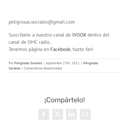
peligrosas.sociales@gmail.com
Suscríbete a nuestro canal de
IVOOX
dentro del
canal de OMC radio.
Tenemos página en
Facebook
, hazte fan!
Por
Peligrosas Sociales
|
septiembre 27th, 2021
|
Peligrosas
en
Sociales
|
Comentarios desactivados
Programa
196
en
OMC
(305)
¡Compártelo!
de
Peligrosas
Sociales
Facebook
X
LinkedIn
Correo
electrónico