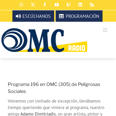
Saltar
Instagram
X
Facebook
YouTube
Twitch
LinkedIn
Rss
al
contenido
ESCÚCHANOS
PROGRAMACIÓN
Programa 196 en OMC (305) de Peligrosas
Sociales
Volvemos con invitado de excepción, llevábamos
tiempo queriendo que viniera al programa, nuestro
amigo
Adamo Dimitriadis
, un gran artista, pintor y