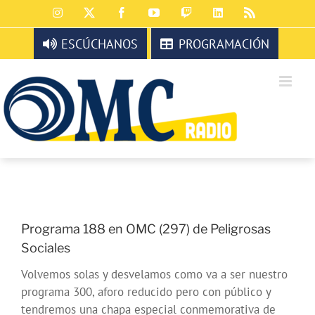
Saltar
Instagram
X
Facebook
YouTube
Twitch
LinkedIn
Rss
al
contenido
ESCÚCHANOS
PROGRAMACIÓN
Programa 188 en OMC (297) de Peligrosas
Sociales
Volvemos solas y desvelamos como va a ser nuestro
programa 300, aforo reducido pero con público y
tendremos una chapa especial conmemorativa de