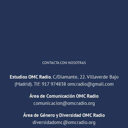
OMC Radio
@omc_radio
·
26 Feb
He publicado un episodio en
@ivoox
:
"Cuña de radio del IES Villaverde
#podcast
1
2
Twitter
Cargar más
CONTACTA CON NOSOTRAS
Estudios OMC Radio.
C/Diamante, 22. Villaverde Bajo
(Madrid). Tlf:
917 974838
omcradio@gmail.com
Área de Comunicación OMC Radio
comunicacion@omcradio.org
Área de Género y Diversidad OMC Radio
diversidadomc@omcradio.org