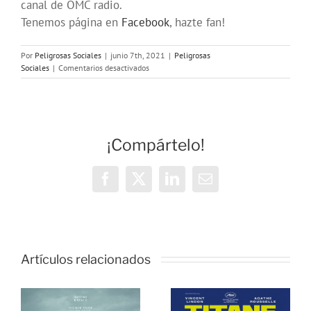
canal de OMC radio.
Tenemos página en
Facebook
, hazte fan!
Por
Peligrosas Sociales
|
junio 7th, 2021
|
Peligrosas
en
Sociales
|
Comentarios desactivados
Programa
188
en
OMC
(297)
¡Compártelo!
de
Peligrosas
Sociales
Facebook
X
LinkedIn
Correo
electrónico
Artículos relacionados