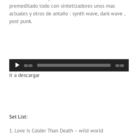
premeditado todo con sintetizadores unos mas
actuales y otros de antaño : synth wave, dark wave ,
post punk.
Reproductor
00:00
00:00
de
Ir a descargar
audio
Set List:
1. Love Is Colder Than Death – wild world