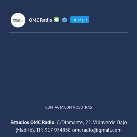
OMC Radio
Seguir
OMC Radio
@omc_radio
·
26 Feb
He publicado un episodio en
@ivoox
:
"Cuña de radio del IES Villaverde
#podcast
1
2
Twitter
Cargar más
CONTACTA CON NOSOTRAS
Estudios OMC Radio.
C/Diamante, 22. Villaverde Bajo
(Madrid). Tlf:
917 974838
omcradio@gmail.com