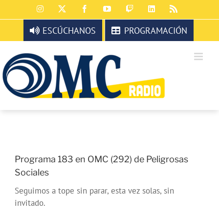
Saltar
Instagram
X
Facebook
YouTube
Twitch
LinkedIn
Rss
al
contenido
ESCÚCHANOS
PROGRAMACIÓN
Programa 183 en OMC (292) de Peligrosas
Sociales
Seguimos a tope sin parar, esta vez solas, sin
invitado.