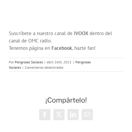
Suscríbete a nuestro canal de
IVOOX
dentro del
canal de OMC radio.
Tenemos página en
Facebook
, hazte fan!
Por
Peligrosas Sociales
|
abril 26th, 2021
|
Peligrosas
en
Sociales
|
Comentarios desactivados
Programa
183
en
OMC
(292)
¡Compártelo!
de
Peligrosas
Sociales
Facebook
X
LinkedIn
Correo
electrónico