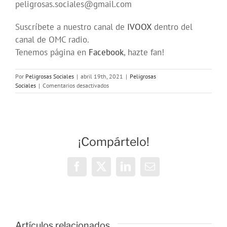
peligrosas.sociales@gmail.com
Suscríbete a nuestro canal de
IVOOX
dentro del
canal de OMC radio.
Tenemos página en
Facebook
, hazte fan!
Por
Peligrosas Sociales
|
abril 19th, 2021
|
Peligrosas
en
Sociales
|
Comentarios desactivados
Programa
180
en
OMC
(289)
¡Compártelo!
de
Peligrosas
Sociales
Facebook
X
LinkedIn
Correo
electrónico
Artículos relacionados