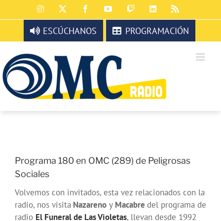
Saltar
Instagram
X
Facebook
YouTube
Twitch
LinkedIn
Rss
al
contenido
ESCÚCHANOS
PROGRAMACIÓN
Programa 180 en OMC (289) de Peligrosas
Sociales
Volvemos con invitados, esta vez relacionados con la
radio, nos visita
Nazareno
y
Macabre
del programa de
radio
El Funeral de Las Violetas
, llevan desde 1992