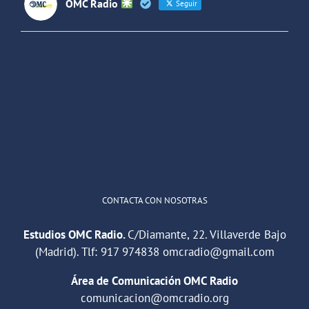
OMC Radio
Seguir
OMC Radio
@omc_radio
·
26 Feb
He publicado un episodio en
@ivoox
:
"Cuña de radio del IES Villaverde
#podcast
1
2
Twitter
Cargar más
CONTACTA CON NOSOTRAS
Estudios OMC Radio.
C/Diamante, 22. Villaverde Bajo
(Madrid). Tlf:
917 974838
omcradio@gmail.com
Área de Comunicación OMC Radio
comunicacion@omcradio.org