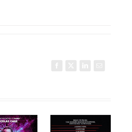
Facebook
X
LinkedIn
Correo
electrónico