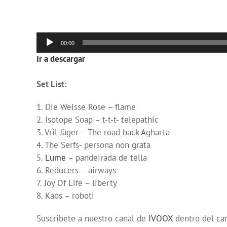
Reproductor
00:00
de
Ir a descargar
audio
Set List:
1. Die Weisse Rose – flame
2. Isotope Soap – t-t-t- telepathic
3. Vril Jäger – The road back Agharta
4. The Serfs- persona non grata
5.
Lume
– pandeirada de tella
6. Reducers – airways
7. Joy Of Life – liberty
8. Kaos – roboti
Suscríbete a nuestro canal de
IVOOX
dentro del ca