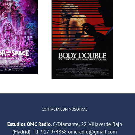
Programa 209
Programa 205
en OMC (318)
en OMC (314)
de Peligrosas
de Peligrosas
Sociales
Sociales
CONTACTA CON NOSOTRAS
Estudios OMC Radio.
C/Diamante, 22. Villaverde Bajo
(Madrid). Tlf:
917 974838
omcradio@gmail.com