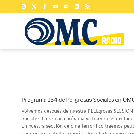
Saltar
Instagram
X
Facebook
YouTube
Twitch
LinkedIn
Rss
al
contenido
Programa 134 de Peligrosas Sociales en OM
Volvemos después de nuestra PEELgrosas SESSION y 
Sociales. La semana próxima ya traeremos invitado
En nuestra sección de cine terrorífico traemos pelí
pues es una peli de brujería , dede todo empieza e