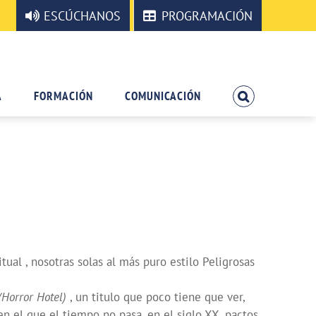
ESCÚCHANOS
PROGRAMACIÓN
A
FORMACIÓN
COMUNICACIÓN
l , nosotras solas al más puro estilo Peligrosas
(Horror Hotel)
, un titulo que poco tiene que ver,
n el que el tiempo no pasa, en el siglo XX, pactos