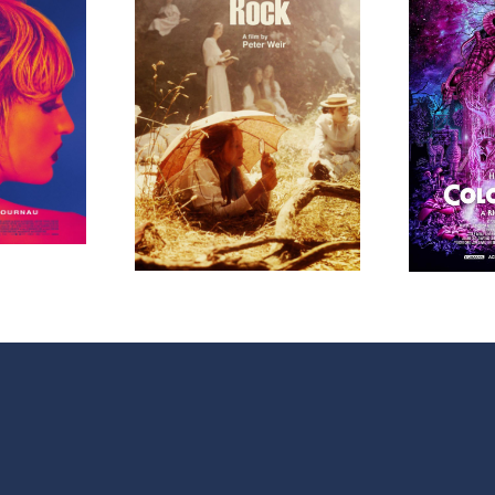
rama 207
Programa 206
MC (316)
en OMC (315)
eligrosas
de Peligrosas
ciales
Sociales