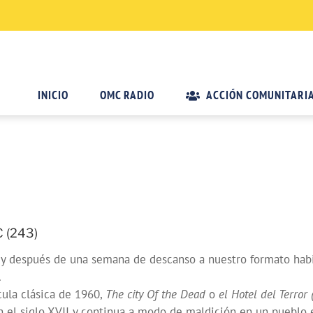
INICIO
OMC RADIO
ACCIÓN COMUNITARI
C (243)
después de una semana de descanso a nuestro formato habitua
.
cula clásica de 1960,
The city Of the Dead
o
el Hotel del Terror 
n el siglo XVII y continua a modo de maldición en un pueblo e