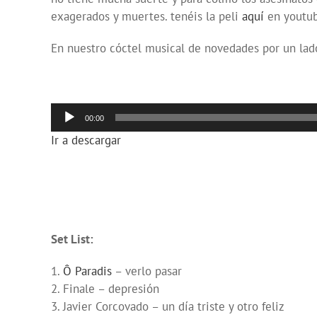
exagerados y muertes. tenéis la peli
aquí
en youtu
En nuestro cóctel musical de novedades por un lado 
Reproductor
00:00
de
Ir a descargar
audio
Set List:
1.
Ô Paradis
– verlo pasar
2. Finale – depresión
3. Javier Corcovado – un día triste y otro feliz