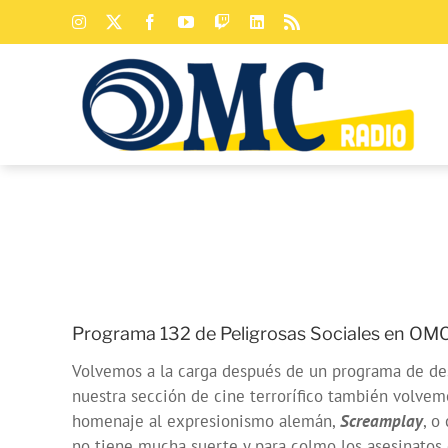
Saltar
Instagram
X
Facebook
YouTube
Twitch
LinkedIn
Rss
al
contenido
Programa 132 de Peligrosas Sociales en OMC
Volvemos a la carga después de un programa de des
nuestra sección de cine terrorífico también volvemo
homenaje al expresionismo alemán,
Screamplay
, o
no tiene mucha suerte y para colmo los asesinatos 