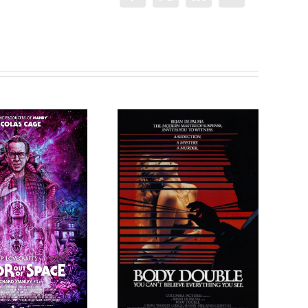
electrónico
Programa 209
Programa 205
en OMC (318)
en OMC (314)
de Peligrosas
de Peligrosas
Sociales
Sociales