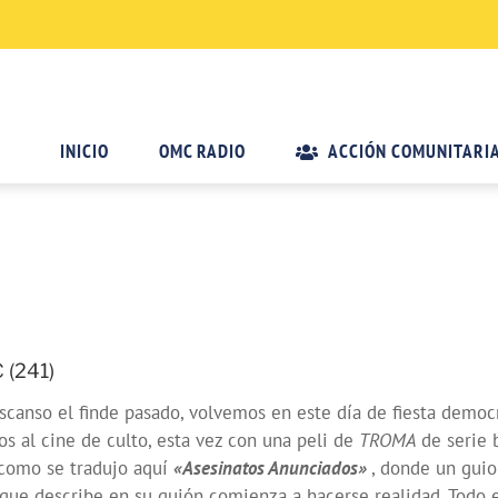
INICIO
OMC RADIO
ACCIÓN COMUNITARI
 (241)
canso el finde pasado, volvemos en este día de fiesta democr
s al cine de culto, esta vez con una peli de
TROMA
de serie 
 como se tradujo aquí
«Asesinatos Anunciados»
, donde un guio
que describe en su guión comienza a hacerse realidad. Todo 