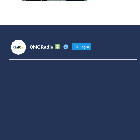
OMC Radio
Seguir
OMC Radio
@omc_radio
·
26 Feb
He publicado un episodio en
@ivoox
:
"Cuña de radio del IES Villaverde
#podcast
1
2
Twitter
Cargar más