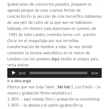
grabaciones de conciertos pasados, preparen la
agenda porque da unas cuantas fechas de
conciertos.En la sección de cine terrorífico hablamos
de una peli de culto de la que aun no habíamos
hablado,
Un Hombre Lobo Americano en Londres,
de
1981 de John Landis, comedia terror con premio
Oscar en el maquillaje por esa increíble
transformación de hombre a lobo. Se nos olvidó
comentar la escena anecdótica en el metro de
Londres con los punkies.
Aquí
tenéis el enlace para
verla online.
Reproductor
00:00
00:00
de
Ir a descargar
audio
Música que nos trajo Santi ,
Set list:
1. Los Esmiz – la
marea ( grabación fiesta neumática )
2. REO – aquí manda Dios ( grabación la ceremonia)
3. REO – la abulea y el padre (grabación la