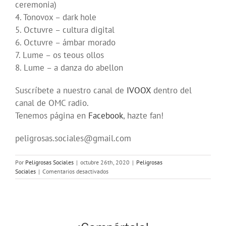
ceremonia)
4. Tonovox – dark hole
5. Octuvre – cultura digital
6. Octuvre – ámbar morado
7. Lume – os teous ollos
8. Lume – a danza do abellon
Suscríbete a nuestro canal de
IVOOX
dentro del
canal de OMC radio.
Tenemos página en
Facebook
, hazte fan!
peligrosas.sociales@gmail.com
Por
Peligrosas Sociales
|
octubre 26th, 2020
|
Peligrosas
en
Sociales
|
Comentarios desactivados
Programa
130
de
Peligrosas
Sociales
en