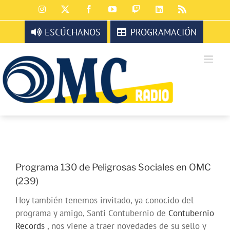
Saltar
Instagram
X
Facebook
YouTube
Twitch
LinkedIn
Rss
al
contenido
ESCÚCHANOS
PROGRAMACIÓN
Programa 130 de Peligrosas Sociales en OMC
(239)
Hoy también tenemos invitado, ya conocido del
programa y amigo, Santi Contubernio de
Contubernio
Records
, nos viene a traer novedades de su sello y