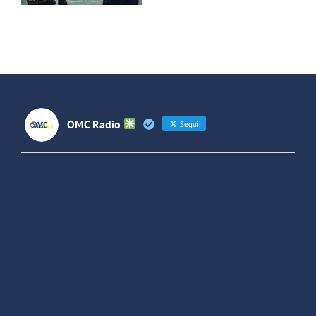
OMC Radio
Seguir
OMC Radio
@omc_radio
·
26 Feb
He publicado un episodio en
@ivoox
:
"Cuña de radio del IES Villaverde
#podcast
1
2
Twitter
Cargar más