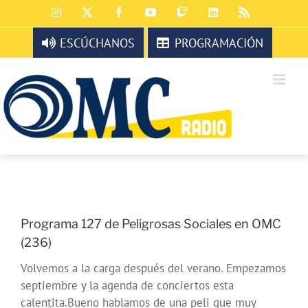
Saltar
Instagram
X
Facebook
YouTube
Twitch
LinkedIn
Rss
al
contenido
ESCÚCHANOS
PROGRAMACIÓN
Programa 127 de Peligrosas Sociales en OMC
(236)
Volvemos a la carga después del verano. Empezamos
septiembre y la agenda de conciertos esta
calentita.Bueno hablamos de una peli que muy