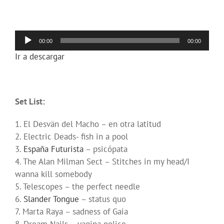
Reproductor
00:00
00:00
de
Ir a descargar
audio
Set List:
1. El Desvän del Macho – en otra latitud
2. Electric Deads- fish in a pool
3.
España Futurista
– psicópata
4. The Alan Milman Sect – Stitches in my head/I
wanna kill somebody
5. Telescopes – the perfect needle
6.
Slander Tongue
– status quo
7. Marta Raya – sadness of Gaia