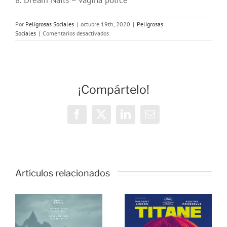
8. Dream Nails – vagina police
Por
Peligrosas Sociales
|
octubre 19th, 2020
|
Peligrosas
en
Sociales
|
Comentarios desactivados
Programa
127
de
Peligrosas
Sociales
¡Compártelo!
en
OMC
(236)
Facebook
X
LinkedIn
Correo
electrónico
Artículos relacionados