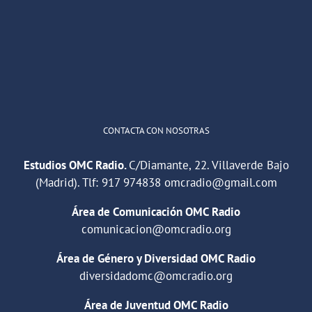
He publicado un episodio en
@ivoox
:
"Cuña de radio del IES Villaverde
#podcast
1
2
Twitter
Cargar más
CONTACTA CON NOSOTRAS
Estudios OMC Radio.
C/Diamante, 22. Villaverde Bajo
(Madrid). Tlf:
917 974838
omcradio@gmail.com
Área de Comunicación OMC Radio
comunicacion@omcradio.org
Área de Género y Diversidad OMC Radio
diversidadomc@omcradio.org
Área de Juventud OMC Radio