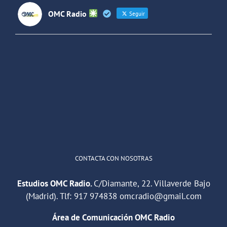
OMC Radio
Seguir
OMC Radio
@omc_radio
·
26 Feb
He publicado un episodio en
@ivoox
:
"Cuña de radio del IES Villaverde
#podcast
1
2
Twitter
Cargar más
CONTACTA CON NOSOTRAS
Estudios OMC Radio.
C/Diamante, 22. Villaverde Bajo
(Madrid). Tlf:
917 974838
omcradio@gmail.com
Área de Comunicación OMC Radio