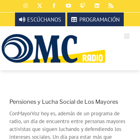
Saltar
Instagram
X
Facebook
YouTube
Twitch
LinkedIn
Rss
al
contenido
ESCÚCHANOS
PROGRAMACIÓN
Pensiones y Lucha Social de Los Mayores
ConMayorVoz hoy es, además de un programa de
radio, un día de encuentro entre personas mayores
activistas que siguen luchando y defendiendo los
intereses sociales. Un día para estar más que