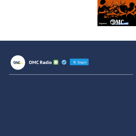
Lideresas de
Villaverde
OMC Radio
Seguir
OMC Radio
@omc_radio
·
26 Feb
He publicado un episodio en
@ivoox
:
"Cuña de radio del IES Villaverde
#podcast
1
2
Twitter
Cargar más