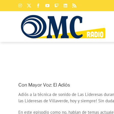
Saltar
Instagram
X
Facebook
YouTube
Twitch
LinkedIn
Rss
al
contenido
Con Mayor Voz: El Adiós
Adiós a la técnica de sonido de Las Lideresas duran
las Lideresas de Villaverde, hoy y siempre! Sin du
En este episodio como no, hablan de temas actuales