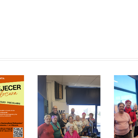
Voz:
El
Adiós
 Mayor
Con Mayor
Recibimos
Voz:
s actores
Pornografía y
«Usera»
Salud Mental