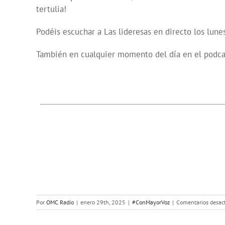
tertulia!
Podéis escuchar a Las lideresas en directo los lune
También en cualquier momento del día en el podca
Por
OMC Radio
|
enero 29th, 2025
|
#ConMayorVoz
|
Comentarios desac