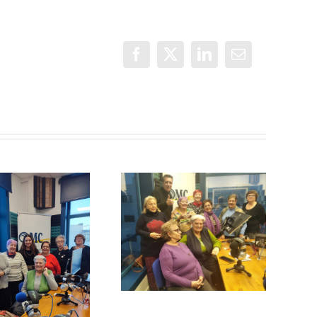
Facebook
X
LinkedIn
Correo
electrónico
Un objetivo
común: la
Con Mayor
vuelta de
Voz: Las
vacaciones de
Lideresas de
las Lideresas
Villaverde y el
de Villaverde
Lidereso
Mayor