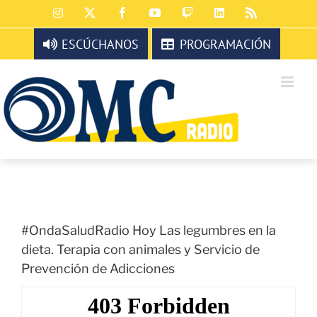
Saltar
Instagram
X
Facebook
YouTube
Twitch
LinkedIn
Rss
al
contenido
ESCÚCHANOS
PROGRAMACIÓN
#OndaSaludRadio Hoy Las legumbres en la
dieta. Terapia con animales y Servicio de
Prevención de Adicciones