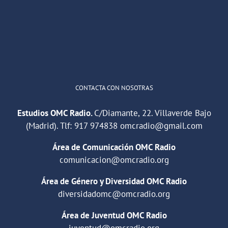
"Cuña de radio del IES Villaverde
#podcast
1
2
Twitter
Cargar más
CONTACTA CON NOSOTRAS
Estudios OMC Radio.
C/Diamante, 22. Villaverde Bajo
(Madrid). Tlf:
917 974838
omcradio@gmail.com
Área de Comunicación OMC Radio
comunicacion@omcradio.org
Área de Género y Diversidad OMC Radio
diversidadomc@omcradio.org
Área de Juventud OMC Radio
juventud@omcradio.org