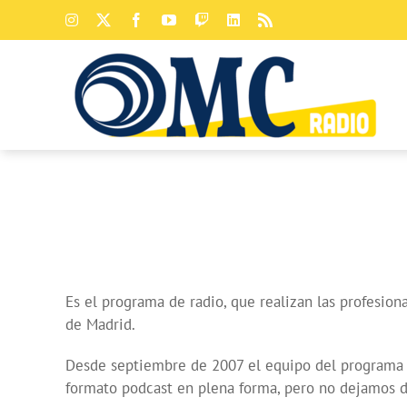
Saltar
Instagram
X
Facebook
YouTube
Twitch
LinkedIn
Rss
al
contenido
Es el programa de radio, que realizan las profesio
de Madrid.
Desde septiembre de 2007 el equipo del programa y 
formato podcast en plena forma, pero no dejamos d