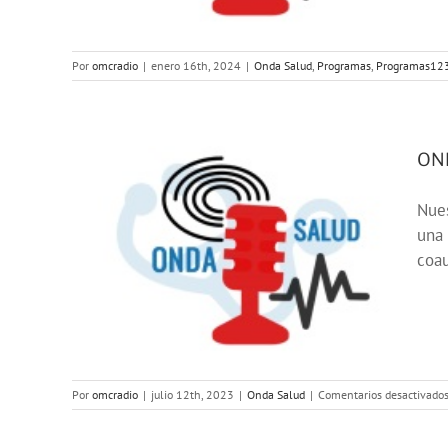
Por
omcradio
|
enero 16th, 2024
|
Onda Salud
,
Programas
,
Programas12
OND
Nues
una 
iene
coau
Por
omcradio
|
julio 12th, 2023
|
Onda Salud
|
Comentarios desactivado