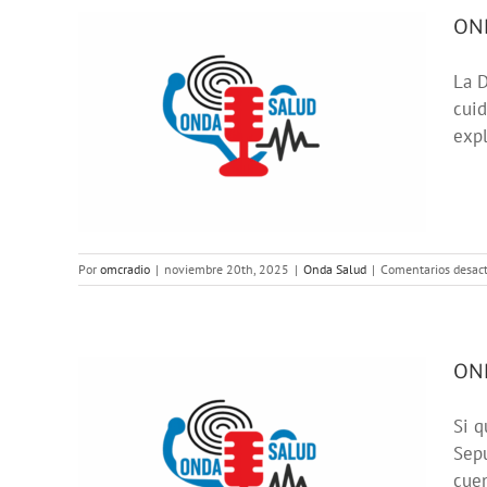
OND
La D
a
cuid
expl
la
Por
omcradio
|
noviembre 20th, 2025
|
Onda Salud
|
Comentarios desac
OND
Si q
mo
Sepu
itar
cuen