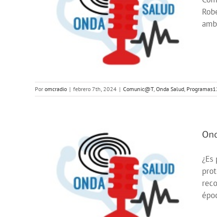
Robe
amba
ntil
123
Por
omcradio
|
febrero 7th, 2024
|
Comunic@T
,
Onda Salud
,
Programas1
Ond
¿Es 
prot
os
reco
024
époc
23