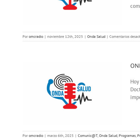
is
comp
Por
omcradio
|
noviembre 12th, 2025
|
Onda Salud
|
Comentarios desac
OND
Hoy 
Doct
itos
impo
ramas123
Por
omcradio
|
marzo 6th, 2025
|
Comunic@T
,
Onda Salud
,
Programas
,
P