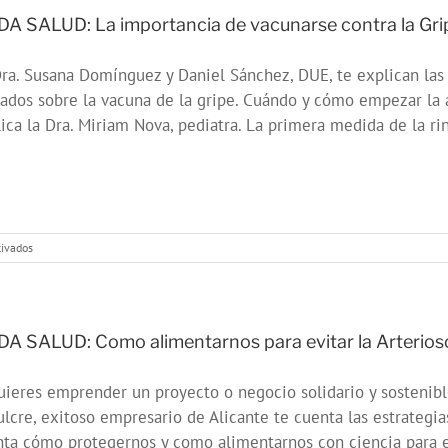
es
difícil
A SALUD: La importancia de vacunarse contra la Gri
comunicarse
con
ra. Susana Domínguez y Daniel Sánchez, DUE, te explican las 
un
adolescente
ados sobre la vacuna de la gripe. Cuándo y cómo empezar la
ica la Dra. Miriam Nova, pediatra. La primera medida de la rino
en
tivados
ONDA
SALUD:
La
importancia
de
A SALUD: Como alimentarnos para evitar la Arteriosc
vacunarse
contra
uieres emprender un proyecto o negocio solidario y sostenibl
la
Gripe
lcre, exitoso empresario de Alicante te cuenta las estrategia
ta cómo protegernos y como alimentarnos con ciencia para evi