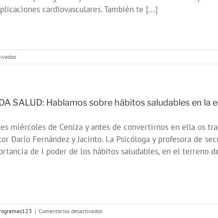
licaciones cardiovasculares. También te [...]
en
tivados
ONDA
SALUD:
Como
alimentarnos
para
A SALUD: Hablamos sobre hábitos saludables en la 
evitar
la
es miércoles de Ceniza y antes de convertirnos en ella os t
Arteriosclerosis
or Darío Fernández y Jacinto. La Psicóloga y profesora de se
rtancia de l poder de los hábitos saludables, en el terreno de
en
rogramas123
|
Comentarios desactivados