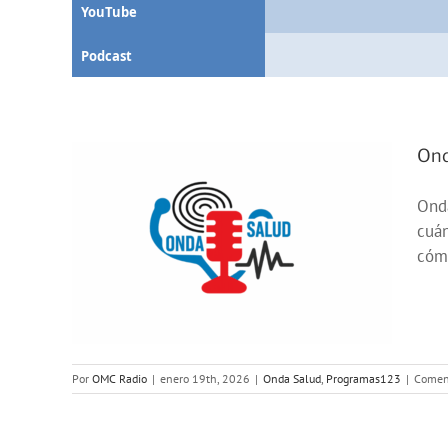
YouTube
Podcast
Ond
Onda
fícil
cuán
un
cómo
Por
OMC Radio
|
enero 19th, 2026
|
Onda Salud
,
Programas123
|
Coment