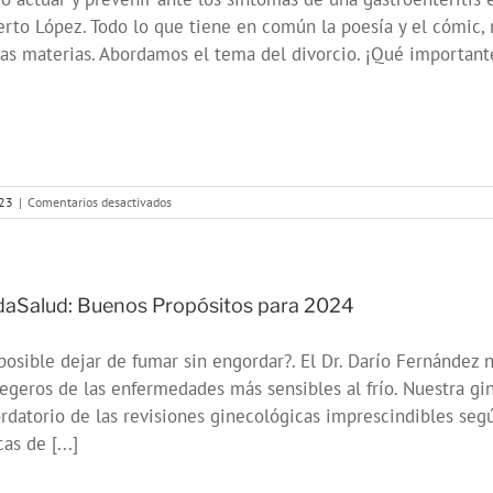
rto López. Todo lo que tiene en común la poesía y el cómic, 
s materias. Abordamos el tema del divorcio. ¡Qué importante 
en
23
|
Comentarios desactivados
ONDA
SALUD
-
Gastroenteritis
infantil
aSalud: Buenos Propósitos para 2024
posible dejar de fumar sin engordar?. El Dr. Darío Fernánde
egeros de las enfermedades más sensibles al frío. Nuestra gi
rdatorio de las revisiones ginecológicas imprescindibles según
as de [...]