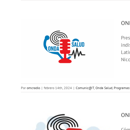
OND
Pres
indi
os
Lati
Nico
123
Por
omcradio
|
febrero 14th, 2024
|
Comunic@T
,
Onda Salud
,
Programa
OND
Cómo