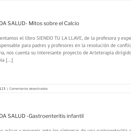
ONDA
SALUD:
Hablamos
sobre
hábitos
A SALUD- Mitos sobre el Calcio
saludables
en
entamos el libro SIENDO TU LA LLAVE, de la profesora y exp
la
educación
spensable para padres y profesores en la resolución de confli
na, nos cuenta su interesante proyecto de Arteterapia dirigido
la [...]
en
s123
|
Comentarios desactivados
ONDA
SALUD-
Mitos
sobre
el
A SALUD -Gastroenteritis infantil
Calcio
 actuar y prevenir ante los síntomas de una gastroenteritis e