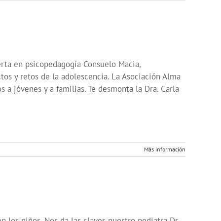
erta en psicopedagogía Consuelo Macia,
ctos y retos de la adolescencia. La Asociación Alma
s a jóvenes y a familias. Te desmonta la Dra. Carla
Más información
n los niños. Nos da las claves nuestro pediatra Dr.