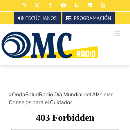
Saltar
Instagram
X
Facebook
YouTube
Twitch
LinkedIn
Rss
al
contenido
ESCÚCHANOS
PROGRAMACIÓN
#OndaSaludRadio Día Mundial del Alzeimer.
Consejos para el Cuidador