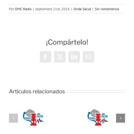
Por
OMC Radio
|
septiembre 21st, 2016
|
Onda Salud
|
Sin comentarios
¡Compártelo!
Facebook
X
LinkedIn
Correo
electrónico
Artículos relacionados
ONDA
ONDA
:
SALUD: La
SALUD:
l
importancia
Como
se
de
alimentarno
vacunarse
para evitar