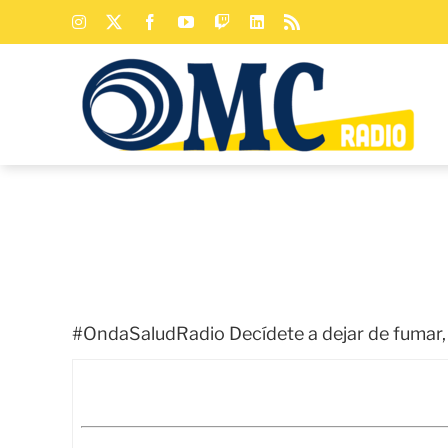
Saltar
Instagram
X
Facebook
YouTube
Twitch
LinkedIn
Rss
al
contenido
#OndaSaludRadio Decídete a dejar de fumar, 