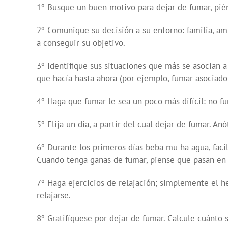
1º Busque un buen motivo para dejar de fumar, pién
2º Comunique su decisión a su entorno: familia, am
a conseguir su objetivo.
3º Identifique sus situaciones que más se asocian a
que hacía hasta ahora (por ejemplo, fumar asociado a 
4º Haga que fumar le sea un poco más difícil: no f
5º Elija un día, a partir del cual dejar de fumar. 
6º Durante los primeros días beba mu ha agua, facili
Cuando tenga ganas de fumar, piense que pasan en 
7º Haga ejercicios de relajación; simplemente el h
relajarse.
8º Gratifíquese por dejar de fumar. Calcule cuánto 