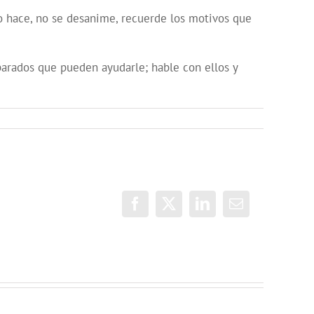
lo hace, no se desanime, recuerde los motivos que
eparados que pueden ayudarle; hable con ellos y
Facebook
X
LinkedIn
Correo
electrónico