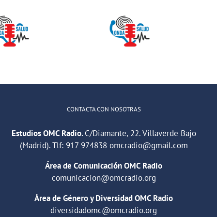
Onda Salud:
ONDA SALUD-
No es difícil
Mitos sobre el
comunicarse
Calcio
con un
adolescente
CONTACTA CON NOSOTRAS
Estudios OMC Radio.
C/Diamante, 22. Villaverde Bajo
(Madrid). Tlf:
917 974838
omcradio@gmail.com
Área de Comunicación OMC Radio
comunicacion@omcradio.org
Área de Género y Diversidad OMC Radio
diversidadomc@omcradio.org