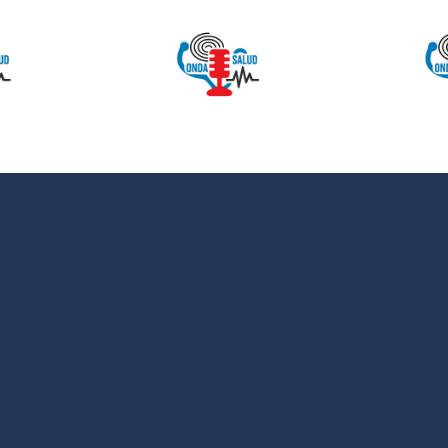
 SALUD:
ONDA SALUD:
Como
Hablamos
entarnos
sobre hábitos
evitar la
saludables en
iosclerosis
la educación