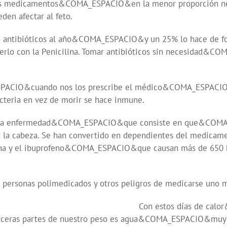
e los medicamentos&COMA_ESPACIO&en la menor proporción 
den afectar al feto.
antibióticos al año&COMA_ESPACIO&y un 25% lo hace de form
rlo con la Penicilina. Tomar antibióticos sin necesidad&C
SPACIO&cuando nos los prescribe el médico&COMA_ESPACIO&y
cteria en vez de morir se hace inmune.
o una enfermedad&COMA_ESPACIO&que consiste en que&COMA
 cabeza. Se han convertido en dependientes del medicamen
a y el ibuprofeno&COMA_ESPACIO&que causan más de 650 hem
 personas polimedicados y otros peligros de medicarse uno 
Con estos días de ca
rceras partes de nuestro peso es agua&COMA_ESPACIO&muy p