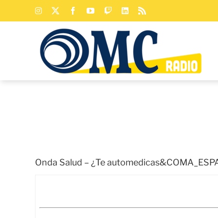
Saltar
Instagram
X
Facebook
YouTube
Twitch
LinkedIn
Rss
al
contenido
Onda Salud – ¿Te automedicas&COMA_ESPACI