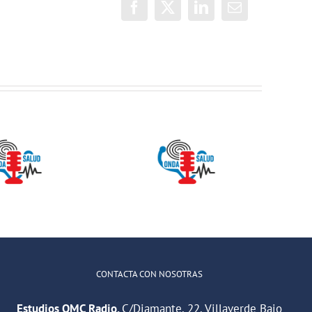
Facebook
X
LinkedIn
Correo
electrónico
Onda Salud:
ONDA SALUD-
No es difícil
Mitos sobre el
comunicarse
Calcio
con un
adolescente
CONTACTA CON NOSOTRAS
Estudios OMC Radio.
C/Diamante, 22. Villaverde Bajo