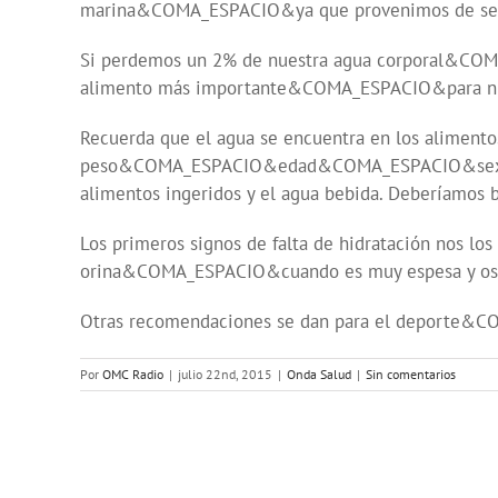
marina&COMA_ESPACIO&ya que provenimos de ser
Si perdemos un 2% de nuestra agua corporal&COMA_
alimento más importante&COMA_ESPACIO&para nuest
Recuerda que el agua se encuentra en los alimen
peso&COMA_ESPACIO&edad&COMA_ESPACIO&sexo&COMA_
alimentos ingeridos y el agua bebida. Deberíamo
Los primeros signos de falta de hidratación nos l
orina&COMA_ESPACIO&cuando es muy espesa y os
Otras recomendaciones se dan para el deporte&
Por
OMC Radio
|
julio 22nd, 2015
|
Onda Salud
|
Sin comentarios