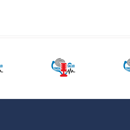
 SALUD:
ONDA SALUD:
Como
Hablamos
entarnos
sobre hábitos
evitar la
saludables en
iosclerosis
la educación